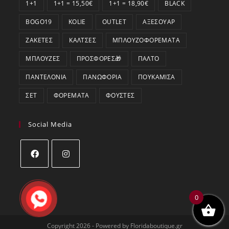
1+1
1+1 = 15,50€
1+1 = 18,90€
BLACK
BOGO19
KOLIE
OUTLET
ΑΞΕΣΟΥΆΡ
ΖΑΚΈΤΕΣ
ΚΆΛΤΣΕΣ
ΜΠΛΟΥΖΟΦΟΡΈΜΑΤΑ
ΜΠΛΟΎΖΕΣ
ΠΡΟΣΦΟΡΕΣ🎁
ΠΑΛΤΌ
ΠΑΝΤΕΛΌΝΙΑ
ΠΑΝΩΦΌΡΙΑ
ΠΟΥΚΆΜΙΣΑ
ΣΕΤ
ΦΟΡΈΜΑΤΑ
ΦΟΎΣΤΕΣ
Social Media
Opens
Opens
in
in
0
a
a
new
new
tab
tab
Copyright 2026 - Powered by Floridaboutique.gr