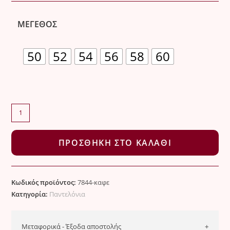
ΜΈΓΕΘΟΣ
50
52
54
56
58
60
Ψηλόμεση
βερμούδα
με
ΠΡΟΣΘΉΚΗ ΣΤΟ ΚΑΛΆΘΙ
λάστιχο
στη
μέση
Κωδικός προϊόντος:
7844-καφε
ποσότητα
Κατηγορία:
Παντελόνια
Μεταφορικά - Έξοδα αποστολής