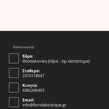
Επικοινωνία
Έδρα:
Θεσσαλονίκη (έδρα - όχι κατάστημα)
Σταθερό:
2315118647
Opens
Κινητό:
in
6982246493
your
Opens
application
Email:
in
info@floridaboutique.gr
Opens
your
in