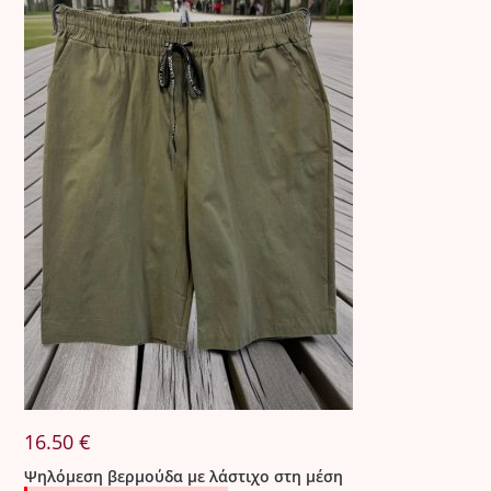
Ο καταναλωτής έχει δικαίωμα αλλαγής προϊόντος
εντός
δεκατεσσάρων (14) ημερολογιακών ημερών
από την
παραλαβή.
• Τα προϊόντα πρέπει να επιστρέφονται αφόρετα,
αχρησιμοποίητα, αδιάβρεχτα, με το καρτελάκι αγορών και
στην αρχική τους συσκευασία.
• Οι αλλαγές πραγματοποιούνται μέσω υπηρεσίας
παράδοσης-παραλαβής της συνεργαζόμενης εταιρείας
courier.
• Το κόστος αλλαγής ορίζεται ως εξής:
•
5 €
για την πρώτη αλλαγή εντός Ελλάδας.
•
8,50 €
για κάθε επιπλέον αλλαγή.
•
12 €
για κάθε αλλαγή στην Κύπρο.
⸻
3. Ελαττωματικά Προϊόντα
16.50
€
Ψηλόμεση βερμούδα με λάστιχο στη μέση
Όλα τα προϊόντα ελέγχονται σχολαστικά πριν από την