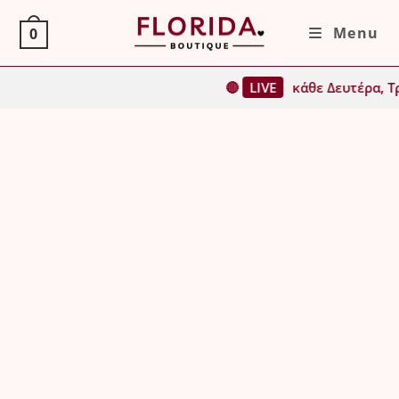
Skip
Menu
0
to
content
🔴
LIVE
κάθε Δευτέρα, Τρίτη, 