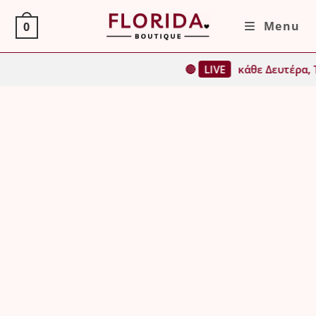
Skip
Menu
0
to
content
🔴
LIVE
κάθε Δευτέρα, Τρίτη,