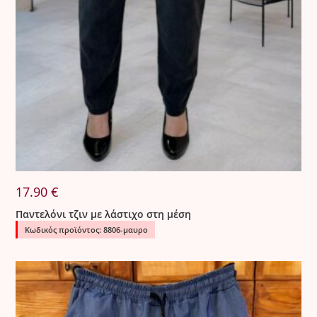
•
8,50 €
για κάθε επιπλέον αλλαγή.
•
12 €
για κάθε αλλαγή στην Κύπρο.
⸻
3. Ελαττωματικά Προϊόντα
Όλα τα προϊόντα ελέγχονται σχολαστικά πριν από την
αποστολή.
Σε περίπτωση που παραδοθεί προϊόν με ελάττωμα, η
εταιρεία προχωρά σε άμεση αντικατάσταση χωρίς καμία
οικονομική επιβάρυνση για τον πελάτη.
17.90
€
Παντελόνι τζιν με λάστιχο στη μέση
Κωδικός προϊόντος: 8806-μαυρο