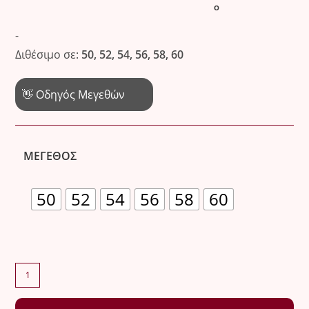
Ο
-
Διθέσιμο σε:
50, 52, 54, 56, 58, 60
👋 Οδηγός Μεγεθών
ΜΈΓΕΘΟΣ
50
52
54
56
58
60
Ψηλόμεση
βερμούδα
με