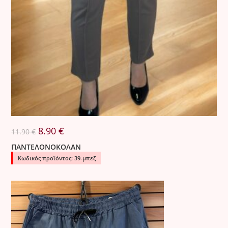
Original
Η
8.90
€
11.90
€
price
τρέχουσα
was:
τιμή
ΠΑΝΤΕΛΟΝΟΚΟΛΑΝ
11.90 €.
είναι:
8.90 €.
Κωδικός προϊόντος: 39-μπεζ