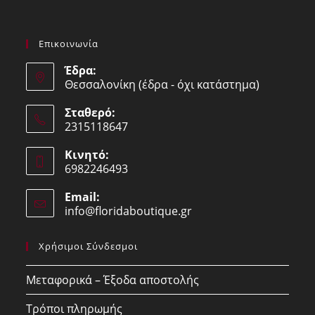
Επικοινωνία
Έδρα:
Θεσσαλονίκη (έδρα - όχι κατάστημα)
Σταθερό:
2315118647
Opens
Κινητό:
in
6982246493
your
Opens
application
Email:
in
info@floridaboutique.gr
Opens
your
in
your
application
Χρήσιμοι Σύνδεσμοι
application
Μεταφορικά – Έξοδα αποστολής
Τρόποι πληρωμής