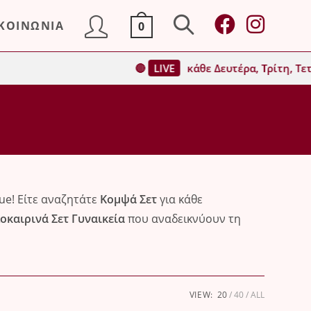
ΙΚΟΙΝΩΝΙΑ
0
Toggle
🔴
LIVE
κάθε Δευτέρα, Τρίτη, Τετάρτη 
website
search
ue! Είτε αναζητάτε
Κομψά Σετ
για κάθε
οκαιρινά Σετ Γυναικεία
που αναδεικνύουν τη
VIEW:
20
40
ALL