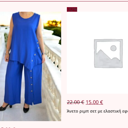
-32%
Original
Η
22.00
€
15.00
€
price
τρέχουσα
was:
τιμή
Άνετο ριμπ σετ με ελαστική ε
22.00 €.
είναι:
15.00 €.