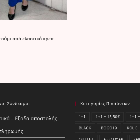
τούμι από ελαστικό κρεπ
μοι Σύνδεσμοι
Κατηγορίες Προϊόντων
1+1
1+1 = 15,50€
1+1 =
ικά – Έξοδα αποστολής
BLACK
BOGO19
KOLIE
 πληρωμής
OUTLET
ΑΞΕΣΟΥΆΡ
ΖΑ