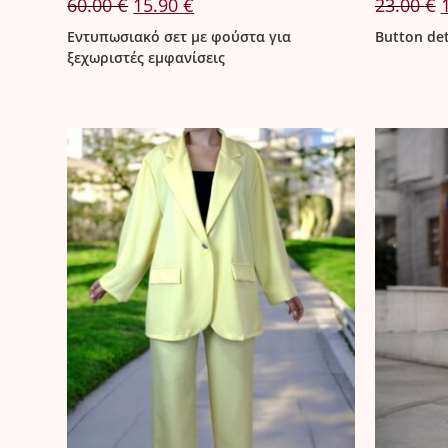
Original
Η
O
60.00
€
15.90
€
23.00
€
price
τρέχουσα
p
was:
τιμή
w
Εντυπωσιακό σετ με φούστα για
Button det
60.00 €.
είναι:
2
ξεχωριστές εμφανίσεις
15.90 €.