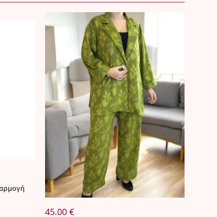
φαρμογή
45.00
€