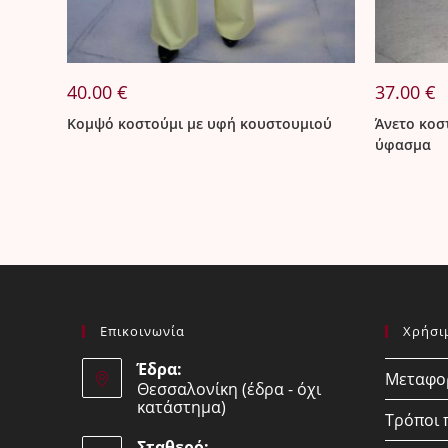
40.00
€
37.00
€
Κομψό κοστούμι με υφή κουστουμιού
Άνετο κοσ
ύφασμα
Επικοινωνία
Χρήσι
Έδρα:
Μεταφορ
Θεσσαλονίκη (έδρα - όχι
κατάστημα)
Τρόποι
Σταθερό: