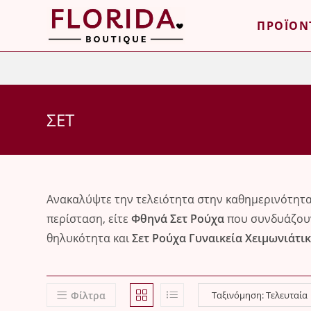
Skip
ΠΡΟΪΟΝ
to
content
ΣΕΤ
Ανακαλύψτε την τελειότητα στην καθημερινότητα
περίσταση, είτε
Φθηνά Σετ Ρούχα
που συνδυάζουν
θηλυκότητα και
Σετ Ρούχα Γυναικεία Χειμωνιάτι
Φίλτρα