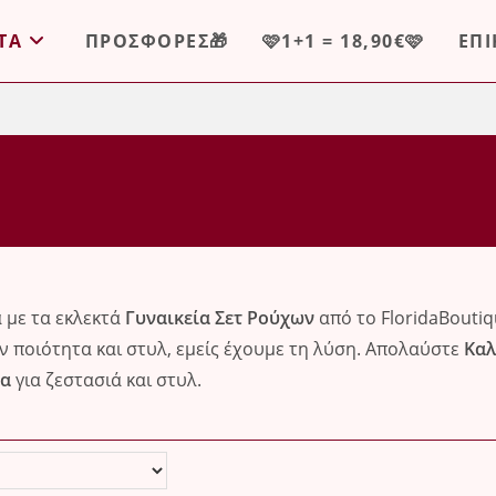
ΤΑ
ΠΡΟΣΦΟΡΕΣ🎁
🩷1+1 = 18,90€🩷
ΕΠ
 με τα εκλεκτά
Γυναικεία Σετ Ρούχων
από το FloridaBoutiq
 ποιότητα και στυλ, εμείς έχουμε τη λύση. Απολαύστε
Καλ
κα
για ζεστασιά και στυλ.