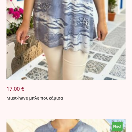
17.00
€
Must-have μπλε πουκάμισα
Νέο!
Νέο!