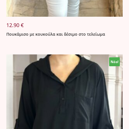
12.90
€
Πουκάμισο με κουκούλα και δέσιμο στο τελείωμα
Νέο!
Νέο!