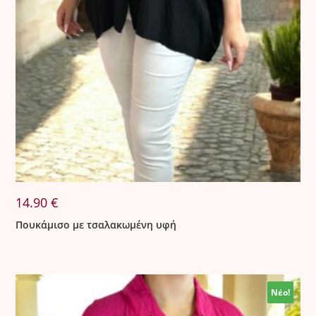
14.90
€
Πουκάμισο με τσαλακωμένη υφή
Νέο!
Νέο!