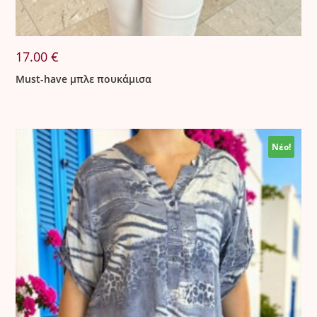
17.00
€
Must-have μπλε πουκάμισα
Νέο!
Νέο!