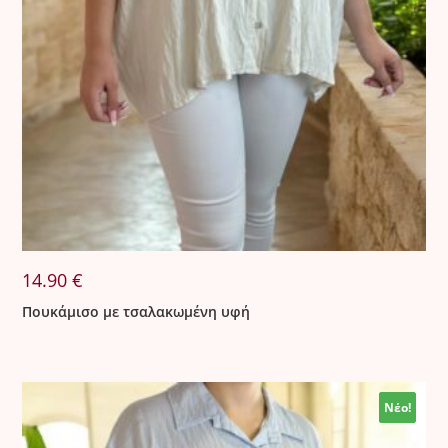
14.90
€
Πουκάμισο με τσαλακωμένη υφή
Νέο!
Νέο!