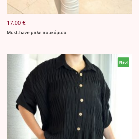
17.00
€
Must-have μπλε πουκάμισα
Νέο!
Νέο!