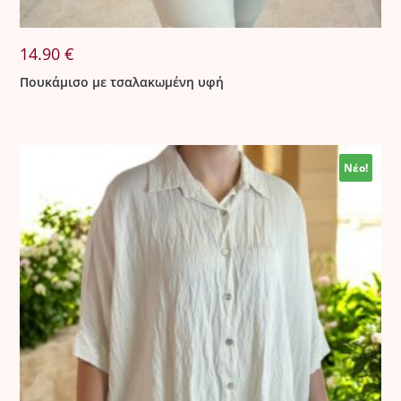
14.90
€
Πουκάμισο με τσαλακωμένη υφή
Νέο!
Νέο!