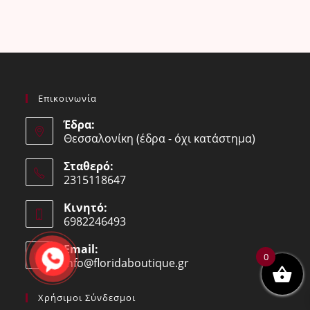
Επικοινωνία
Έδρα:
Θεσσαλονίκη (έδρα - όχι κατάστημα)
Σταθερό:
2315118647
Opens
Κινητό:
in
6982246493
your
Opens
application
Email:
in
0
info@floridaboutique.gr
Opens
your
in
your
application
Χρήσιμοι Σύνδεσμοι
application