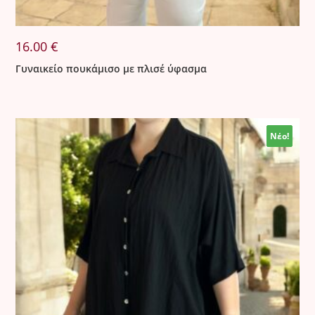
16.00
€
Γυναικείο πουκάμισο με πλισέ ύφασμα
Νέο!
Νέο!