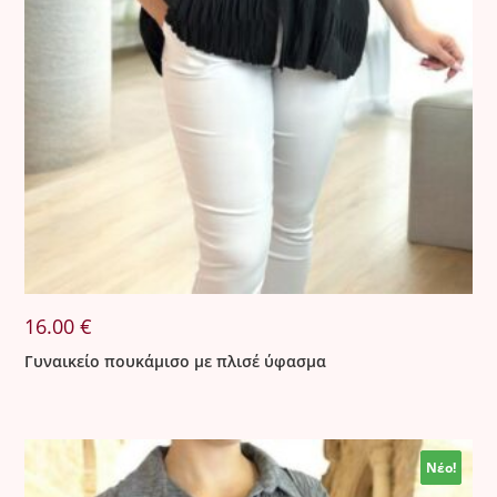
16.00
€
Γυναικείο πουκάμισο με πλισέ ύφασμα
Νέο!
Νέο!