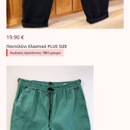
αποστολή.
Σε περίπτωση που παραδοθεί προϊόν με ελάττωμα, η
εταιρεία προχωρά σε άμεση αντικατάσταση χωρίς καμία
οικονομική επιβάρυνση για τον πελάτη.
19.90
€
Παντελόνι Ελαστικό PLUS SIZE
Κωδικός προϊόντος: 7801-μαυρο