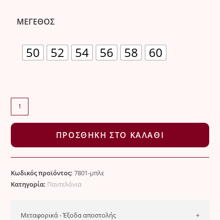
ΜΈΓΕΘΟΣ
50
52
54
56
58
60
Παντελόνι
Ελαστικό
PLUS
ΠΡΟΣΘΉΚΗ ΣΤΟ ΚΑΛΆΘΙ
SIZE
ποσότητα
Κωδικός προϊόντος:
7801-μπλε
Κατηγορία:
Παντελόνια
Μεταφορικά - Έξοδα αποστολής