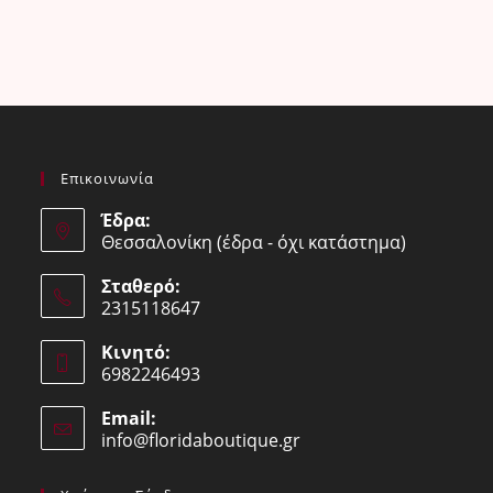
Επικοινωνία
Έδρα:
Θεσσαλονίκη (έδρα - όχι κατάστημα)
Σταθερό:
2315118647
Opens
Κινητό:
in
6982246493
your
Opens
application
Email:
in
info@floridaboutique.gr
Opens
your
in
your
application