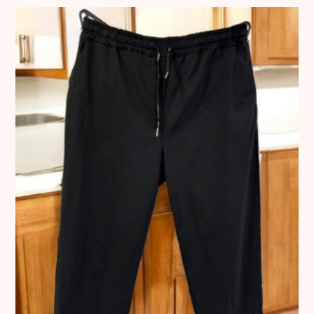
Ο καταναλωτής έχει δικαίωμα αλλαγής προϊόντος
εντός
δεκατεσσάρων (14) ημερολογιακών ημερών
από την
παραλαβή.
• Τα προϊόντα πρέπει να επιστρέφονται αφόρετα,
αχρησιμοποίητα, αδιάβρεχτα, με το καρτελάκι αγορών και
στην αρχική τους συσκευασία.
• Οι αλλαγές πραγματοποιούνται μέσω υπηρεσίας
παράδοσης-παραλαβής της συνεργαζόμενης εταιρείας
courier.
• Το κόστος αλλαγής ορίζεται ως εξής:
•
5 €
για την πρώτη αλλαγή εντός Ελλάδας.
•
8,50 €
για κάθε επιπλέον αλλαγή.
•
12 €
για κάθε αλλαγή στην Κύπρο.
⸻
3. Ελαττωματικά Προϊόντα
Όλα τα προϊόντα ελέγχονται σχολαστικά πριν από την