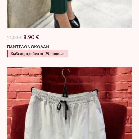
Original
Η
8.90
€
11.00
€
price
τρέχουσα
was:
τιμή
ΠΑΝΤΕΛΟΝΟΚΟΛΑΝ
11.00 €.
είναι:
8.90 €.
Κωδικός προϊόντος: 39-πρασινο