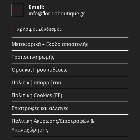
Opens
application
Email:
in
info@floridaboutique.gr
Opens
your
in
your
application
Χρήσιμοι Σύνδεσμοι
application
Μεταφορικά – Έξοδα αποστολής
Τρόποι πληρωμής
Όροι και Προϋποθέσεις
Πολιτική απορρήτου
Πολιτική Cookies (ΕΕ)
Επιστροφές και αλλαγές
Πολιτική Ακύρωσης/Επιστροφών &
Υπαναχώρησης