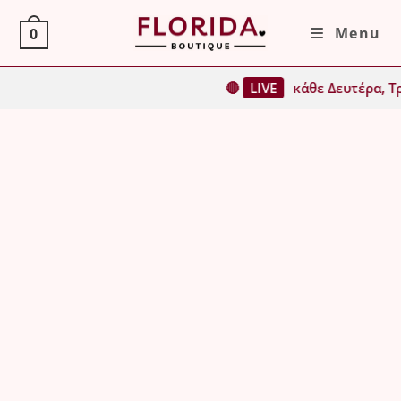
Skip
Menu
0
to
content
🔴
LIVE
κάθε Δευτέρα, Τρίτη, Τ