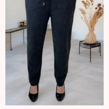
• Τα προϊόντα πρέπει να επιστρέφονται αφόρετα,
αχρησιμοποίητα, αδιάβρεχτα, με το καρτελάκι αγορών και
στην αρχική τους συσκευασία.
• Οι αλλαγές πραγματοποιούνται μέσω υπηρεσίας
παράδοσης-παραλαβής της συνεργαζόμενης εταιρείας
courier.
• Το κόστος αλλαγής ορίζεται ως εξής:
•
5 €
για την πρώτη αλλαγή εντός Ελλάδας.
•
8,50 €
για κάθε επιπλέον αλλαγή.
•
12 €
για κάθε αλλαγή στην Κύπρο.
⸻
3. Ελαττωματικά Προϊόντα
Όλα τα προϊόντα ελέγχονται σχολαστικά πριν από την
αποστολή.
Σε περίπτωση που παραδοθεί προϊόν με ελάττωμα, η
εταιρεία προχωρά σε άμεση αντικατάσταση χωρίς καμία