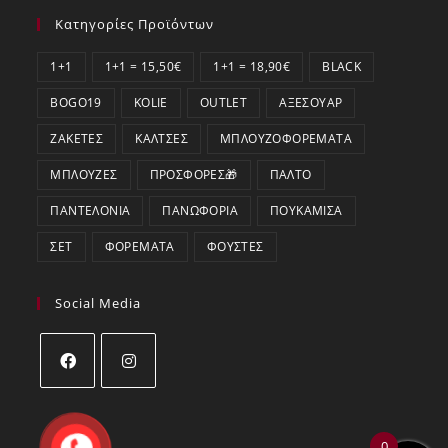
Κατηγορίες Προϊόντων
1+1
1+1 = 15,50€
1+1 = 18,90€
BLACK
BOGO19
KOLIE
OUTLET
ΑΞΕΣΟΥΆΡ
ΖΑΚΈΤΕΣ
ΚΆΛΤΣΕΣ
ΜΠΛΟΥΖΟΦΟΡΈΜΑΤΑ
ΜΠΛΟΎΖΕΣ
ΠΡΟΣΦΟΡΕΣ🎁
ΠΑΛΤΌ
ΠΑΝΤΕΛΌΝΙΑ
ΠΑΝΩΦΌΡΙΑ
ΠΟΥΚΆΜΙΣΑ
ΣΕΤ
ΦΟΡΈΜΑΤΑ
ΦΟΎΣΤΕΣ
Social Media
Opens
Opens
in
in
0