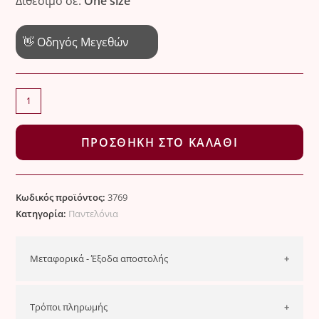
Διθέσιμο σε:
One size
👋 Οδηγός Μεγεθών
Παντελόνι
ποσότητα
ΠΡΟΣΘΉΚΗ ΣΤΟ ΚΑΛΆΘΙ
Κωδικός προϊόντος:
3769
Κατηγορία:
Παντελόνια
Μεταφορικά - Έξοδα αποστολής
Ελλάδα
Τρόποι πληρωμής