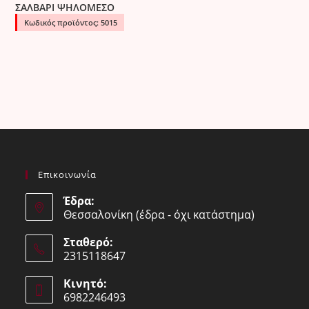
ΣΑΛΒΑΡΙ ΨΗΛΟΜΕΣΟ
Κωδικός προϊόντος: 5015
Επικοινωνία
Έδρα:
Θεσσαλονίκη (έδρα - όχι κατάστημα)
Σταθερό:
2315118647
Opens
Κινητό:
in
6982246493
your