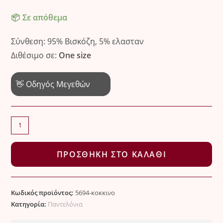
Σε απόθεμα
Σύνθεση: 95% Βισκόζη, 5% ελασταν
Διθέσιμο σε:
One size
👋 Οδηγός Μεγεθών
Παντελονι
καπαρτινε
ποσότητα
ΠΡΟΣΘΉΚΗ ΣΤΟ ΚΑΛΆΘΙ
Κωδικός προϊόντος:
5694-κοκκινο
Κατηγορία:
Παντελόνια