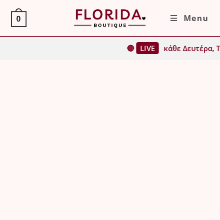
Skip
Menu
0
to
content
🔴
LIVE
κάθε Δευτέρα, Τρίτη, 