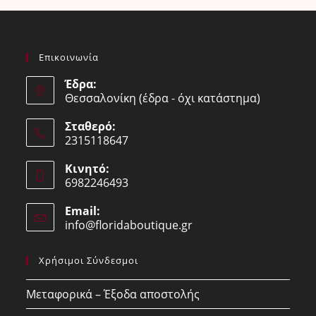
Επικοινωνία
Έδρα:
Θεσσαλονίκη (έδρα - όχι κατάστημα)
Σταθερό:
2315118647
Opens
Κινητό:
in
6982246493
your
Opens
application
Email:
in
info@floridaboutique.gr
Opens
your
in
your
application
Χρήσιμοι Σύνδεσμοι
application
Μεταφορικά – Έξοδα αποστολής