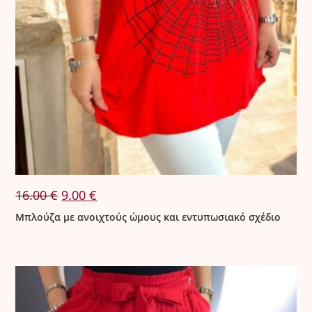
Original
Η
16.00
€
9.00
€
price
τρέχουσα
was:
τιμή
Μπλούζα με ανοιχτούς ώμους και εντυπωσιακό σχέδιο
16.00 €.
είναι:
9.00 €.