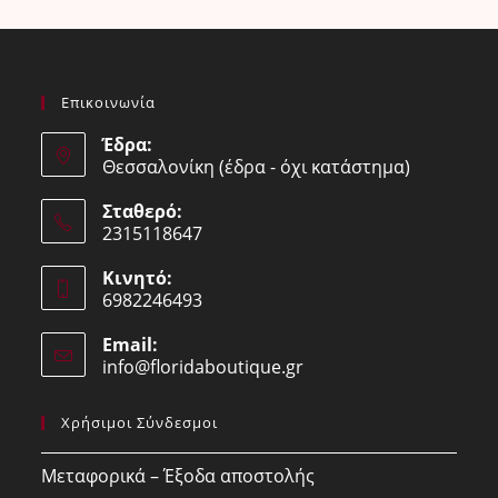
Επικοινωνία
Έδρα:
Θεσσαλονίκη (έδρα - όχι κατάστημα)
Σταθερό:
2315118647
Opens
Κινητό:
in
6982246493
your
Opens
application
Email:
in
info@floridaboutique.gr
Opens
your
in
your
application
Χρήσιμοι Σύνδεσμοι
application
Μεταφορικά – Έξοδα αποστολής