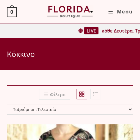
Skip
Menu
0
to
content
🔴
LIVE
κάθε Δευτέρα, Τρίτη, Τετάρτη &
Κόκκινο
Φίλτρα