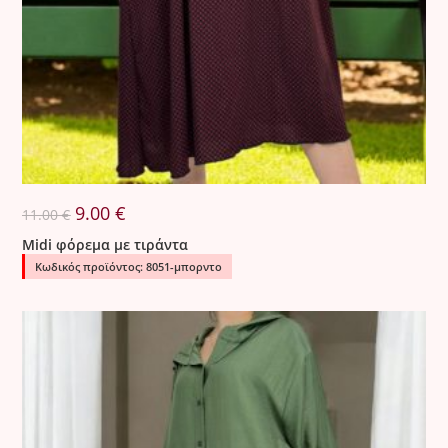
Original
Η
9.00
€
11.00
€
price
τρέχουσα
was:
τιμή
Midi φόρεμα με τιράντα
11.00 €.
είναι:
9.00 €.
Κωδικός προϊόντος: 8051-μπορντο