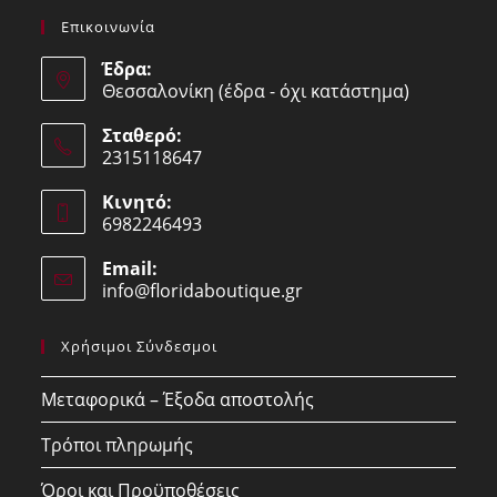
Επικοινωνία
Έδρα:
Θεσσαλονίκη (έδρα - όχι κατάστημα)
Σταθερό:
2315118647
Opens
Κινητό:
in
6982246493
your
Opens
application
Email:
in
info@floridaboutique.gr
Opens
your
in
your
application
Χρήσιμοι Σύνδεσμοι
application
Μεταφορικά – Έξοδα αποστολής
Τρόποι πληρωμής
Όροι και Προϋποθέσεις