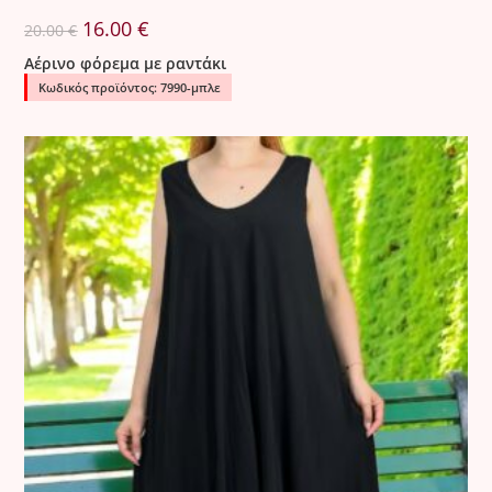
Original
Η
16.00
€
20.00
€
price
τρέχουσα
was:
τιμή
Αέρινο φόρεμα με ραντάκι
20.00 €.
είναι:
16.00 €.
Κωδικός προϊόντος: 7990-μπλε