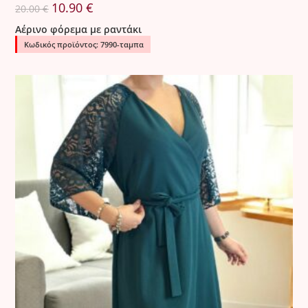
Original
Η
10.90
€
20.00
€
price
τρέχουσα
was:
τιμή
Αέρινο φόρεμα με ραντάκι
20.00 €.
είναι:
10.90 €.
Κωδικός προϊόντος: 7990-ταμπα