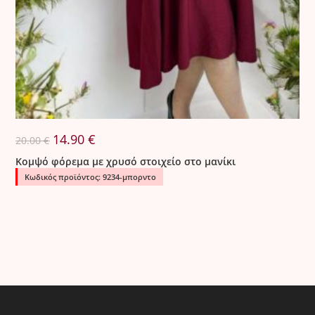
Original
Η
14.90
€
20.00
€
price
τρέχουσα
was:
τιμή
Κομψό φόρεμα με χρυσό στοιχείο στο μανίκι
20.00 €.
είναι:
14.90 €.
Κωδικός προϊόντος: 9234-μπορντο