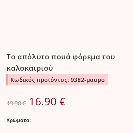
Το απόλυτο πουά φόρεμα του
καλοκαιριού
Κωδικός προϊόντος: 9382-μαυρο
16.90
€
Original
Η
19.90
€
price
τρέχουσα
was:
τιμή
Χρώματα:
19.90 €.
είναι: