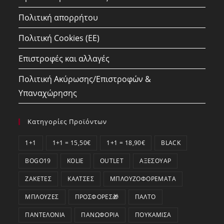
Πολιτική απορρήτου
Πολιτική Cookies (ΕΕ)
Επιστροφές και αλλαγές
Πολιτική Ακύρωσης/Επιστροφών &
Υπαναχώρησης
Κατηγορίες Προϊόντων
1+1
1+1 = 15,50€
1+1 = 18,90€
BLACK
BOGO19
KOLIE
OUTLET
ΑΞΕΣΟΥΆΡ
ΖΑΚΈΤΕΣ
ΚΆΛΤΣΕΣ
ΜΠΛΟΥΖΟΦΟΡΈΜΑΤΑ
ΜΠΛΟΎΖΕΣ
ΠΡΟΣΦΟΡΕΣ🎁
ΠΑΛΤΌ
ΠΑΝΤΕΛΌΝΙΑ
ΠΑΝΩΦΌΡΙΑ
ΠΟΥΚΆΜΙΣΑ