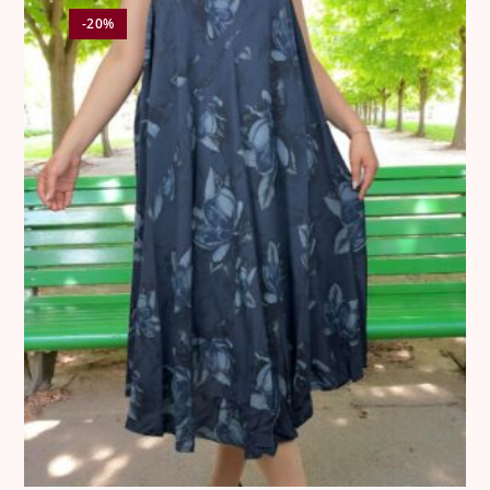
•
12 €
για κάθε αλλαγή στην Κύπρο.
-20%
⸻
3. Ελαττωματικά Προϊόντα
Όλα τα προϊόντα ελέγχονται σχολαστικά πριν από την
αποστολή.
Σε περίπτωση που παραδοθεί προϊόν με ελάττωμα, η
εταιρεία προχωρά σε άμεση αντικατάσταση χωρίς καμία
οικονομική επιβάρυνση για τον πελάτη.