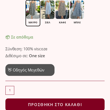
16.90 €.
ΜΑΎΡΟ
ΣΙΕΛ
ΚΑΦΈ
ΜΠΛΕ
Σε απόθεμα
Σύνθεση: 100% viscoze
Διθέσιμο σε:
One size
👋 Οδηγός Μεγεθών
Το
απόλυτο
πουά
ΠΡΟΣΘΉΚΗ ΣΤΟ ΚΑΛΆΘΙ
φόρεμα