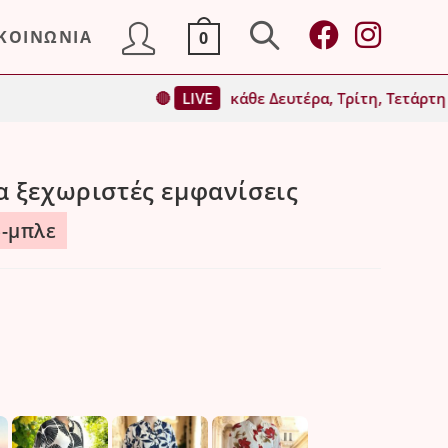
ΙΚΟΙΝΩΝΙΑ
0
Toggle
🔴
LIVE
κάθε Δευτέρα, Τρίτη, Τετάρτη & Παρασκευ
website
 ξεχωριστές εμφανίσεις
search
6-μπλε