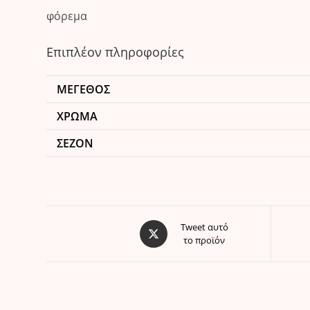
φόρεμα
Επιπλέον πληροφορίες
ΜΈΓΕΘΟΣ
ΧΡΏΜΑ
ΣΕΖΌΝ
Opens
Tweet αυτό
το προϊόν
in
a
new
window