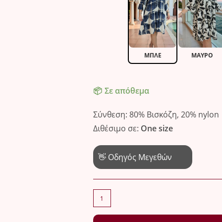
ΜΠΛΕ
ΜΑΎΡΟ
Σε απόθεμα
Σύνθεση: 80% Βισκόζη, 20% nylon
Διθέσιμο σε:
One size
👋 Οδηγός Μεγεθών
Μοντέρνο
φόρεμα
για