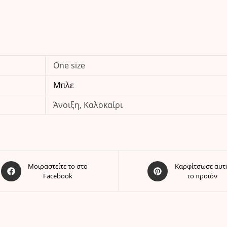
One size
Μπλε
Άνοιξη, Καλοκαίρι
Opens
Opens
Μοιραστείτε το στο
Καρφίτσωσε αυτ
Facebook
το προϊόν
in
in
a
a
new
new
window
window