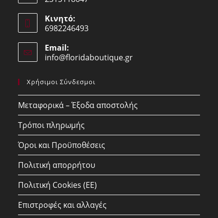
Opens
Κινητό:
in
6982246493
your
Opens
application
Email:
in
info@floridaboutique.gr
Opens
your
in
your
application
Χρήσιμοι Σύνδεσμοι
application
Μεταφορικά – Έξοδα αποστολής
Τρόποι πληρωμής
Όροι και Προϋποθέσεις
Πολιτική απορρήτου
Πολιτική Cookies (ΕΕ)
Επιστροφές και αλλαγές