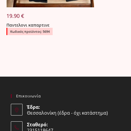
19.90
€
Παντελονι καπαρτινε
Κωδικός προϊόντος: 5694
Επικοινωνία
Έδρα:
Θεσσαλονίκη (έδρα - όχι κατάστημα)
Σταθερό:
2315118647