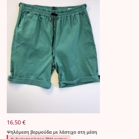
•
5 €
για την πρώτη αλλαγή εντός Ελλάδας.
•
8,50 €
για κάθε επιπλέον αλλαγή.
•
12 €
για κάθε αλλαγή στην Κύπρο.
⸻
3. Ελαττωματικά Προϊόντα
Όλα τα προϊόντα ελέγχονται σχολαστικά πριν από την
αποστολή.
Σε περίπτωση που παραδοθεί προϊόν με ελάττωμα, η
εταιρεία προχωρά σε άμεση αντικατάσταση χωρίς καμία
οικονομική επιβάρυνση για τον πελάτη.
16.50
€
Ψηλόμεση βερμούδα με λάστιχο στη μέση
Κωδικός προϊόντος: 7844-φυστικι