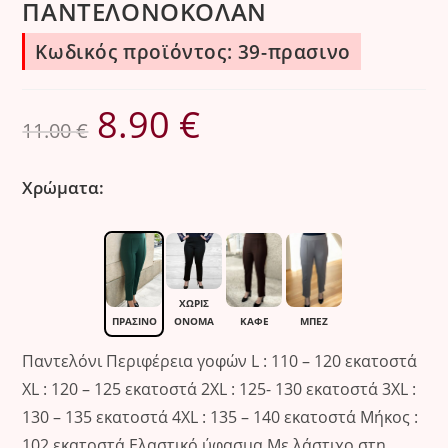
ΠΑΝΤΕΛΟΝΟΚΟΛΑΝ
Κωδικός προϊόντος: 39-πρασινο
8.90
€
Original
Η
11.00
€
price
τρέχουσα
was:
τιμή
Χρώματα:
11.00 €.
είναι:
8.90 €.
ΧΩΡΊΣ
ΌΝΟΜΑ
ΠΡΆΣΙΝΟ
ΚΑΦΈ
ΜΠΕΖ
Παντελόνι Περιφέρεια γοφών L : 110 – 120 εκατοστά
XL : 120 – 125 εκατοστά 2XL : 125- 130 εκατοστά 3XL :
130 – 135 εκατοστά 4XL : 135 – 140 εκατοστά Μήκος :
102 εκατοστά Eλαστικό ύφασμα Με λάστιχο στη