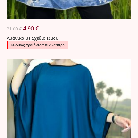
Original
Η
4.90
€
21.00
€
price
τρέχουσα
was:
τιμή
Αμάνικο με Σχέδιο Ώμου
21.00 €.
είναι:
4.90 €.
Κωδικός προϊόντος: 8125-ασπρο