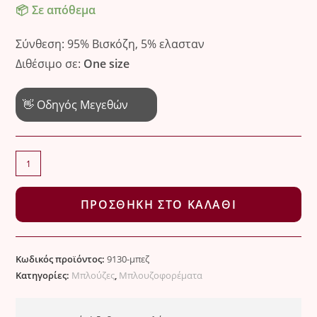
Σε απόθεμα
Σύνθεση: 95% Βισκόζη, 5% ελασταν
Διθέσιμο σε:
One size
👋 Οδηγός Μεγεθών
Μαύρο
μπλουζοφόρεμα
με
ΠΡΟΣΘΉΚΗ ΣΤΟ ΚΑΛΆΘΙ
wild
floral
vibe
Κωδικός προϊόντος:
9130-μπεζ
ποσότητα
Κατηγορίες:
Μπλούζες
,
Μπλουζοφορέματα