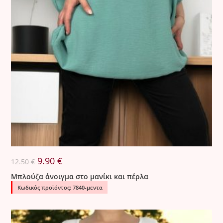
Original
Η
9.90
€
12.50
€
price
τρέχουσα
was:
τιμή
Μπλούζα άνοιγμα στο μανίκι και πέρλα
12.50 €.
είναι:
9.90 €.
Κωδικός προϊόντος: 7840-μεντα