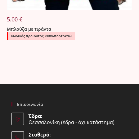
5.00
€
Μπλούζα με τιράντα
Κωδικός προϊόντος: 8088-πορτοκαλι
Επικοινωνία
Έδρα:
Θεσσαλονίκη (έδρα - όχι κατάστημα)
Σταθερό: