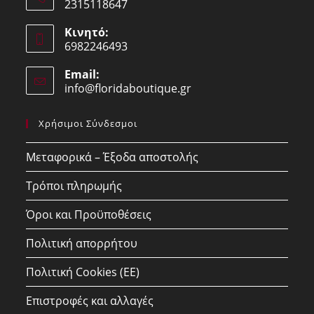
2315118647
Opens
Κινητό:
in
6982246493
your
Opens
application
Email:
in
info@floridaboutique.gr
Opens
your
in
your
application
Χρήσιμοι Σύνδεσμοι
application
Μεταφορικά – Έξοδα αποστολής
Τρόποι πληρωμής
Όροι και Προϋποθέσεις
Πολιτική απορρήτου
Πολιτική Cookies (ΕΕ)
Επιστροφές και αλλαγές