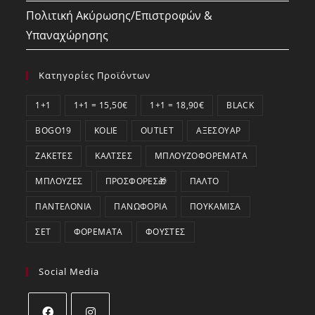
Πολιτική Ακύρωσης/Επιστροφών &
Υπαναχώρησης
Κατηγορίες Προϊόντων
1+1
1+1 = 15,50€
1+1 = 18,90€
BLACK
BOGO19
KOLIE
OUTLET
ΑΞΕΣΟΥΆΡ
ΖΑΚΈΤΕΣ
ΚΆΛΤΣΕΣ
ΜΠΛΟΥΖΟΦΟΡΈΜΑΤΑ
ΜΠΛΟΎΖΕΣ
ΠΡΟΣΦΟΡΕΣ🎁
ΠΑΛΤΌ
ΠΑΝΤΕΛΌΝΙΑ
ΠΑΝΩΦΌΡΙΑ
ΠΟΥΚΆΜΙΣΑ
ΣΕΤ
ΦΟΡΈΜΑΤΑ
ΦΟΎΣΤΕΣ
Social Media