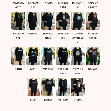
ΦΛΟΡΑΛ
ΚΑΡΔΙΑ0
ΓΥΑΛΙΑ
ΚΙΤΡΙΝΟ
DRAMATI
ΚΑΡΔΟΥ
0526
626
0526
C
ΛΑ0726
ΚΑΡΔΙΑ0
ΚΊΤΡΙΝΟ
ΠΟΛΎΧΡ
ΚΟΡΙΤΣΙ0
ΑΣΠΡΟΜ
ΚΟΚΚΙΝ
526
ΩΜΟ
526
ΑΥΡΟ052
Ο0526
6
BRUH
ΜΑΤΙ
ΜΙΛΑΝΟ
ABSOLU
ΛΟΥΛΟΥ
ΚΑΡΔΙΑ
TELY
ΔΙ14
BABY
ΜΑΜΑ
ΦΕΓΓΑΡΙ
FRIDA