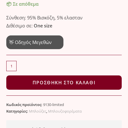
Σε απόθεμα
Σύνθεση: 95% Βισκόζη, 5% ελασταν
Διθέσιμο σε:
One size
👋 Οδηγός Μεγεθών
Μαύρο
μπλουζοφόρεμα
Limited
ΠΡΟΣΘΉΚΗ ΣΤΟ ΚΑΛΆΘΙ
Edition
ποσότητα
Κωδικός προϊόντος:
9130-limited
Κατηγορίες:
Μπλούζες
,
Μπλουζοφορέματα