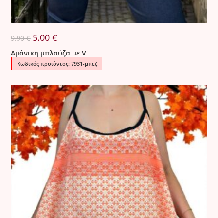
Original
Η
5.00
€
9.90
€
price
τρέχουσα
was:
τιμή
Αμάνικη μπλούζα με V
9.90 €.
είναι:
5.00 €.
Κωδικός προϊόντος: 7931-μπεζ