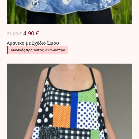
Original
Η
4.90
€
21.00
€
price
τρέχουσα
was:
τιμή
Αμάνικο με Σχέδιο Ώμου
21.00 €.
είναι:
4.90 €.
Κωδικός προϊόντος: 8125-ασπρο