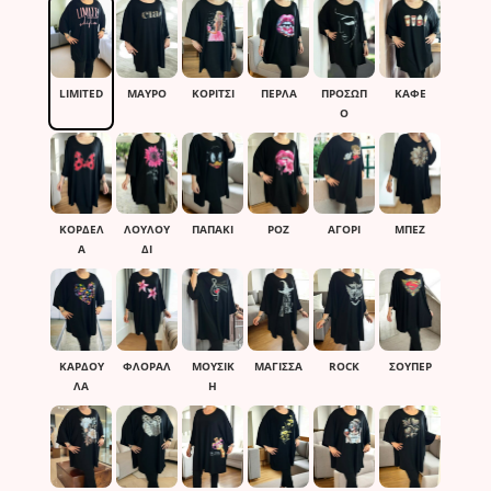
LIMITED
ΜΑΎΡΟ
ΚΟΡΙΤΣΙ
ΠΕΡΛΑ
ΠΡΟΣΩΠ
ΚΑΦΈ
Ο
ΚΟΡΔΕΛ
ΛΟΥΛΟΥ
ΠΑΠΑΚΙ
ΡΟΖ
ΑΓΟΡΙ
ΜΠΕΖ
Α
ΔΙ
ΚΑΡΔΟΥ
ΦΛΟΡΑΛ
ΜΟΥΣΙΚ
ΜΑΓΙΣΣΑ
ROCK
ΣΟΥΠΕΡ
ΛΑ
Η