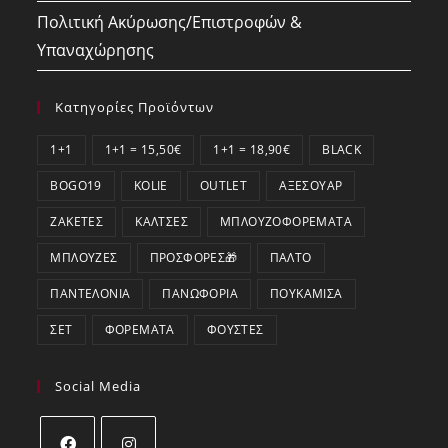
Πολιτική Ακύρωσης/Επιστροφών &
Υπαναχώρησης
Κατηγορίες Προϊόντων
1+1
1+1 = 15,50€
1+1 = 18,90€
BLACK
BOGO19
KOLIE
OUTLET
ΑΞΕΣΟΥΆΡ
ΖΑΚΈΤΕΣ
ΚΆΛΤΣΕΣ
ΜΠΛΟΥΖΟΦΟΡΈΜΑΤΑ
ΜΠΛΟΎΖΕΣ
ΠΡΟΣΦΟΡΕΣ🎁
ΠΑΛΤΌ
ΠΑΝΤΕΛΌΝΙΑ
ΠΑΝΩΦΌΡΙΑ
ΠΟΥΚΆΜΙΣΑ
ΣΕΤ
ΦΟΡΈΜΑΤΑ
ΦΟΎΣΤΕΣ
Social Media