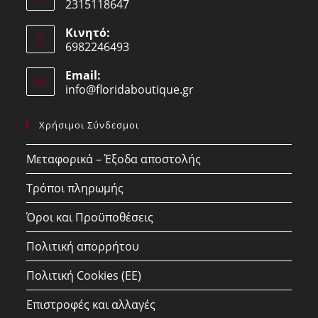
2315118647
Opens
Κινητό:
in
6982246493
your
Opens
application
Email:
in
info@floridaboutique.gr
Opens
your
in
your
application
Χρήσιμοι Σύνδεσμοι
application
Μεταφορικά – Έξοδα αποστολής
Τρόποι πληρωμής
Όροι και Προϋποθέσεις
Πολιτική απορρήτου
Πολιτική Cookies (ΕΕ)
Επιστροφές και αλλαγές