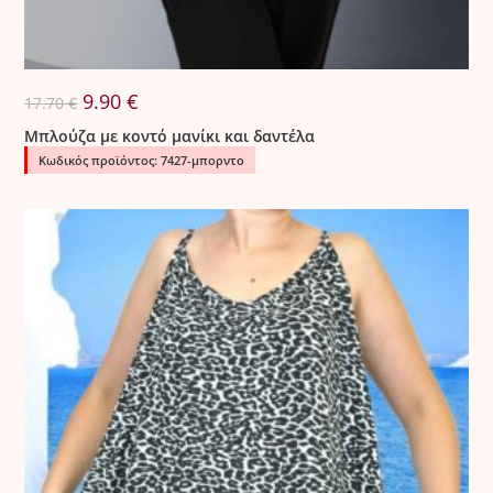
Original
Η
9.90
€
17.70
€
price
τρέχουσα
was:
τιμή
Μπλούζα με κοντό μανίκι και δαντέλα
17.70 €.
είναι:
9.90 €.
Κωδικός προϊόντος: 7427-μπορντο