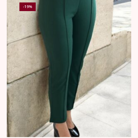
•
12 €
για κάθε αλλαγή στην Κύπρο.
-19%
⸻
3. Ελαττωματικά Προϊόντα
Όλα τα προϊόντα ελέγχονται σχολαστικά πριν από την
αποστολή.
Σε περίπτωση που παραδοθεί προϊόν με ελάττωμα, η
εταιρεία προχωρά σε άμεση αντικατάσταση χωρίς καμία
οικονομική επιβάρυνση για τον πελάτη.