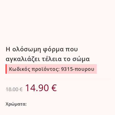
Η ολόσωμη φόρμα που
αγκαλιάζει τέλεια το σώμα
Κωδικός προϊόντος: 9315-πουρου
14.90
€
Original
Η
18.00
€
price
τρέχουσα
was:
τιμή
Χρώματα:
18.00 €.
είναι: