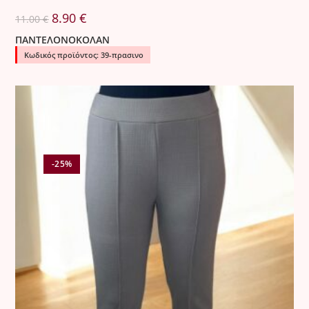
Original
Η
8.90
€
11.00
€
price
τρέχουσα
was:
τιμή
ΠΑΝΤΕΛΟΝΟΚΟΛΑΝ
11.00 €.
είναι:
8.90 €.
Κωδικός προϊόντος: 39-πρασινο
-25%