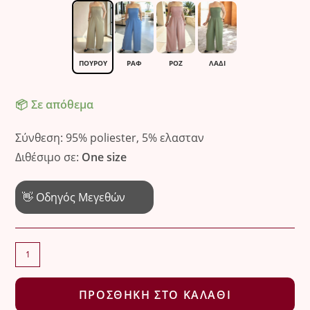
14.90 €.
ΠΟΥΡΟΥ
ΡΑΦ
ΡΟΖ
ΛΑΔΙ
Σε απόθεμα
Σύνθεση: 95% poliester, 5% ελασταν
Διθέσιμο σε:
One size
👋 Οδηγός Μεγεθών
Η
ολόσωμη
φόρμα
ΠΡΟΣΘΉΚΗ ΣΤΟ ΚΑΛΆΘΙ
που