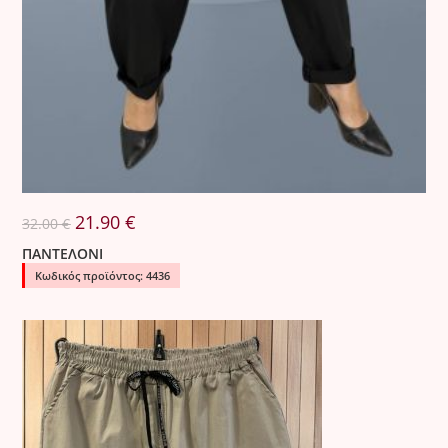
Original
Η
21.90
€
32.00
€
price
τρέχουσα
was:
τιμή
ΠΑΝΤΕΛΟΝΙ
32.00 €.
είναι:
21.90 €.
Κωδικός προϊόντος: 4436