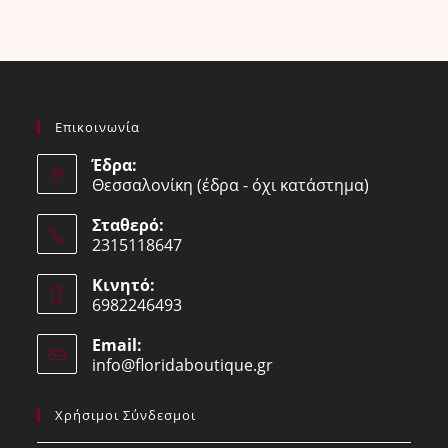
Επικοινωνία
Έδρα:
Θεσσαλονίκη (έδρα - όχι κατάστημα)
Σταθερό:
2315118647
Opens
Κινητό:
in
6982246493
your
Opens
application
Email:
in
info@floridaboutique.gr
Opens
your
in
your
application
Χρήσιμοι Σύνδεσμοι
application