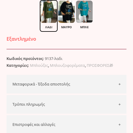
9.00 €.
ΛΑΔΙ
ΜΑΎΡΟ
ΜΠΛΕ
Εξαντλημένο
Κωδικός προϊόντος:
9137-λαδι
Κατηγορίες:
Μπλούζες
,
Μπλουζοφορέματα
,
ΠΡΟΣΦΟΡΕΣ🎁
Μεταφορικά - Έξοδα αποστολής
Ελλάδα
Τρόποι πληρωμής
3.50€
για όλη την Ελλάδα.
(+1.50€ αντικαταβολή και 2.5€ με
ACS )
Τρόποι Πληρωμής
Επιστροφές και αλλαγές