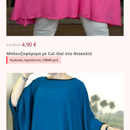
Original
Η
4.90
€
14.90
€
price
τρέχουσα
was:
τιμή
Μπλουζοφόρεμα με Cut-Out στο Ντεκολτέ
14.90 €.
είναι:
4.90 €.
Κωδικός προϊόντος: C0040-ροζ