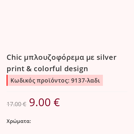
Chic μπλουζοφόρεμα με silver
print & colorful design
Κωδικός προϊόντος: 9137-λαδι
9.00
€
Original
Η
17.00
€
price
τρέχουσα
was:
τιμή
Χρώματα:
17.00 €.
είναι: