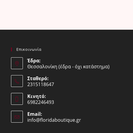
Επικοινωνία
Έδρα:
Θεσσαλονίκη (έδρα - όχι κατάστημα)
Σταθερό:
2315118647
Opens
Κινητό:
in
6982246493
your
Opens
application
Email:
in
info@floridaboutique.gr
Opens
your
in
your
application