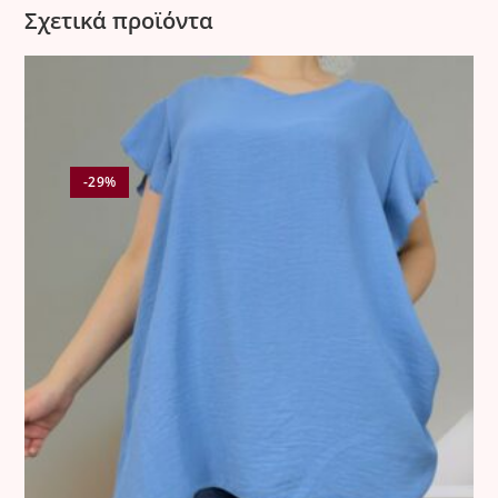
• Οι αλλαγές πραγματοποιούνται μέσω υπηρεσίας
Σχετικά προϊόντα
παράδοσης-παραλαβής της συνεργαζόμενης εταιρείας
courier.
• Το κόστος αλλαγής ορίζεται ως εξής:
•
5 €
για την πρώτη αλλαγή εντός Ελλάδας.
•
8,50 €
για κάθε επιπλέον αλλαγή.
•
12 €
για κάθε αλλαγή στην Κύπρο.
-29%
⸻
3. Ελαττωματικά Προϊόντα
Όλα τα προϊόντα ελέγχονται σχολαστικά πριν από την
αποστολή.
Σε περίπτωση που παραδοθεί προϊόν με ελάττωμα, η
εταιρεία προχωρά σε άμεση αντικατάσταση χωρίς καμία
οικονομική επιβάρυνση για τον πελάτη.