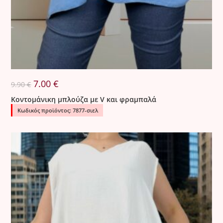
Original
Η
7.00
€
9.90
€
price
τρέχουσα
was:
τιμή
Κοντομάνικη μπλούζα με V και φραμπαλά
9.90 €.
είναι:
7.00 €.
Κωδικός προϊόντος: 7877-σιελ