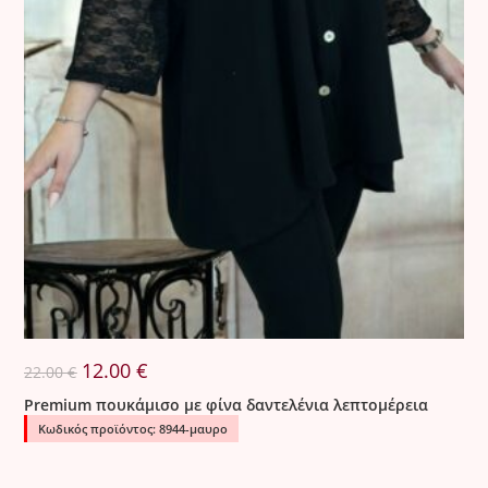
Original
Η
12.00
€
22.00
€
price
τρέχουσα
was:
τιμή
Premium πουκάμισο με φίνα δαντελένια λεπτομέρεια
22.00 €.
είναι:
12.00 €.
Κωδικός προϊόντος: 8944-μαυρο