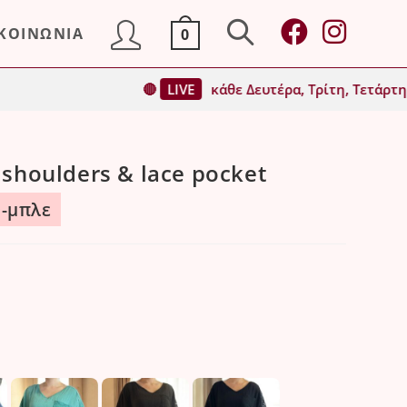
ΙΚΟΙΝΩΝΙΑ
0
Toggle
🔴
LIVE
κάθε Δευτέρα, Τρίτη, Τετάρτη & Παρασκε
website
 shoulders & lace pocket
search
0-μπλε