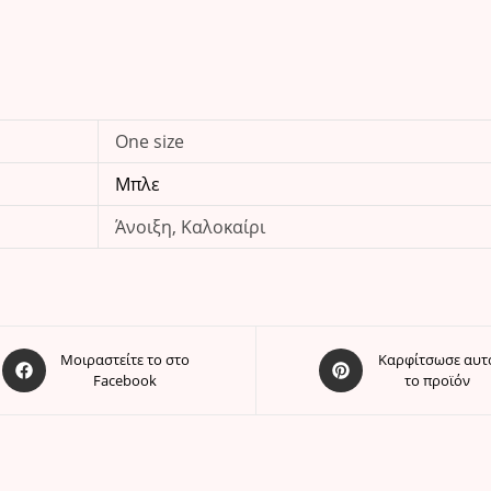
One size
Μπλε
Άνοιξη, Καλοκαίρι
Opens
Opens
Μοιραστείτε το στο
Καρφίτσωσε αυτ
Facebook
το προϊόν
in
in
a
a
new
new
window
window