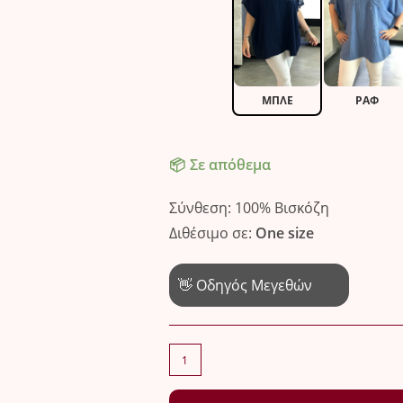
ΜΠΛΕ
ΡΑΦ
Σε απόθεμα
Σύνθεση: 100% Βισκόζη
Διθέσιμο σε:
One size
👋 Οδηγός Μεγεθών
Chic
μπλούζα
με