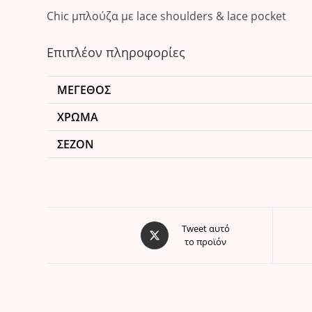
Chic μπλούζα με lace shoulders & lace pocket
Επιπλέον πληροφορίες
ΜΈΓΕΘΟΣ
ΧΡΏΜΑ
ΣΕΖΌΝ
Opens
Tweet αυτό
το προϊόν
in
a
new
window