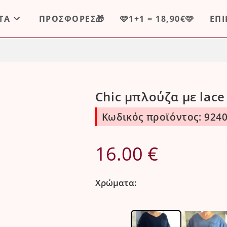
ΤΑ
ΠΡΟΣΦΟΡΕΣ🎁
🩷1+1 = 18,90€🩷
ΕΠ
Chic μπλούζα με lace
Κωδικός προϊόντος: 924
16.00
€
Χρώματα: