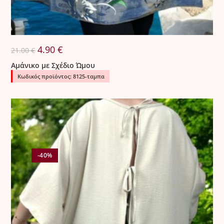
Original
Η
4.90
€
21.00
€
price
τρέχουσα
was:
τιμή
Αμάνικο με Σχέδιο Ώμου
21.00 €.
είναι:
4.90 €.
Κωδικός προϊόντος: 8125-ταμπα
-40%