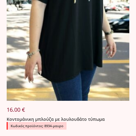
Όλα τα προϊόντα ελέγχονται σχολαστικά πριν από την
αποστολή.
Σε περίπτωση που παραδοθεί προϊόν με ελάττωμα, η
εταιρεία προχωρά σε άμεση αντικατάσταση χωρίς καμία
οικονομική επιβάρυνση για τον πελάτη.
16.00
€
Κοντομάνικη μπλούζα με λουλουδάτο τύπωμα
Κωδικός προϊόντος: 8934-μαυρο