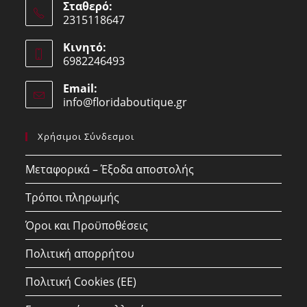
Σταθερό:
2315118647
Opens
Κινητό:
in
6982246493
your
Opens
application
Email:
in
info@floridaboutique.gr
Opens
your
in
your
application
Χρήσιμοι Σύνδεσμοι
application
Μεταφορικά – Έξοδα αποστολής
Τρόποι πληρωμής
Όροι και Προϋποθέσεις
Πολιτική απορρήτου
Πολιτική Cookies (ΕΕ)