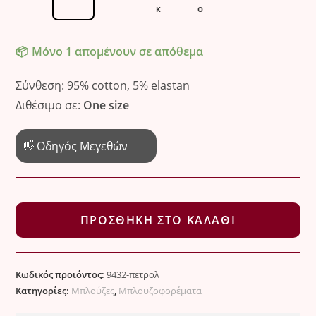
Κ
Ό
Μόνο 1 απομένουν σε απόθεμα
Σύνθεση: 95% cotton, 5% elastan
Διθέσιμο σε:
One size
👋 Οδηγός Μεγεθών
Casual
Chic
ΠΡΟΣΘΉΚΗ ΣΤΟ ΚΑΛΆΘΙ
μπλουζοφόρεμα
βισκόζη
ποσότητα
Κωδικός προϊόντος:
9432-πετρολ
Κατηγορίες:
Μπλούζες
,
Μπλουζοφορέματα