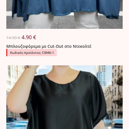
Original
Η
4.90
€
14.90
€
price
τρέχουσα
was:
τιμή
Μπλουζοφόρεμα με Cut-Out στο Ντεκολτέ
14.90 €.
είναι:
4.90 €.
Κωδικός προϊόντος: C0040-1