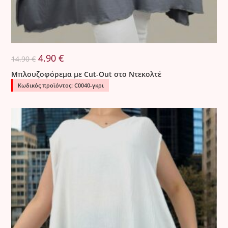
Original
Η
4.90
€
14.90
€
price
τρέχουσα
was:
τιμή
Μπλουζοφόρεμα με Cut-Out στο Ντεκολτέ
14.90 €.
είναι:
4.90 €.
Κωδικός προϊόντος: C0040-γκρι