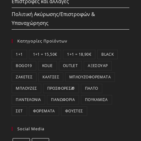
Επιστροφές και αλλαγές
Πολιτική Ακύρωσης/Επιστροφών &
Υπαναχώρησης
Κατηγορίες Προϊόντων
1+1
1+1 = 15,50€
1+1 = 18,90€
BLACK
BOGO19
KOLIE
OUTLET
ΑΞΕΣΟΥΆΡ
ΖΑΚΈΤΕΣ
ΚΆΛΤΣΕΣ
ΜΠΛΟΥΖΟΦΟΡΈΜΑΤΑ
ΜΠΛΟΎΖΕΣ
ΠΡΟΣΦΟΡΕΣ🎁
ΠΑΛΤΌ
ΠΑΝΤΕΛΌΝΙΑ
ΠΑΝΩΦΌΡΙΑ
ΠΟΥΚΆΜΙΣΑ
ΣΕΤ
ΦΟΡΈΜΑΤΑ
ΦΟΎΣΤΕΣ
Social Media