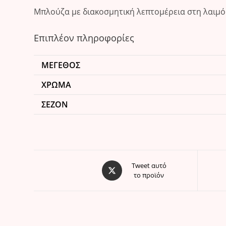
Μπλούζα με διακοσμητική λεπτομέρεια στη λαιμ
Επιπλέον πληροφορίες
ΜΈΓΕΘΟΣ
ΧΡΏΜΑ
ΣΕΖΌΝ
Opens
Tweet αυτό
το προϊόν
in
a
new
window