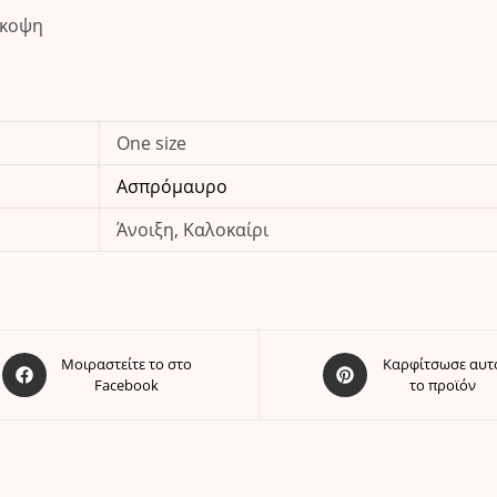
όκοψη
One size
Ασπρόμαυρο
Άνοιξη, Καλοκαίρι
Opens
Opens
Μοιραστείτε το στο
Καρφίτσωσε αυτ
Facebook
το προϊόν
in
in
a
a
new
new
window
window