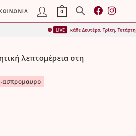
ΙΚΟΙΝΩΝΙΑ
0
Toggle
🔴
LIVE
κάθε Δευτέρα, Τρίτη, Τετάρτη & Παρασκε
website
ητική λεπτομέρεια στη
search
10-ασπρομαυρο