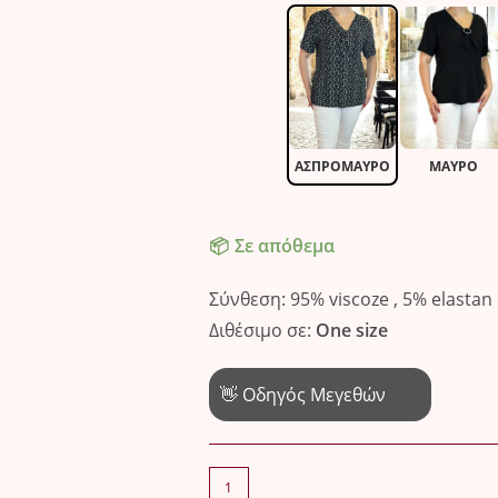
ΑΣΠΡΌΜΑΥΡΟ
ΜΑΎΡΟ
Σε απόθεμα
Σύνθεση: 95% viscoze , 5% elastan
Διθέσιμο σε:
One size
👋 Οδηγός Μεγεθών
Μπλούζα