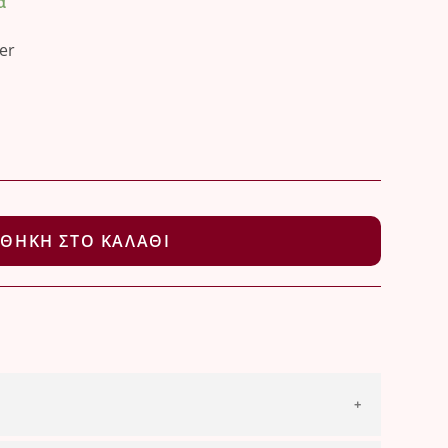
α
er
ΘΉΚΗ ΣΤΟ ΚΑΛΆΘΙ