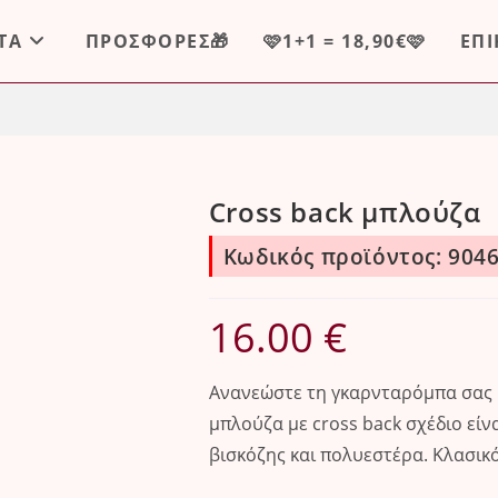
ΤΑ
ΠΡΟΣΦΟΡΕΣ🎁
🩷1+1 = 18,90€🩷
ΕΠ
Cross back μπλούζα
Κωδικός προϊόντος: 9046
16.00
€
Ανανεώστε τη γκαρνταρόμπα σας με
μπλούζα με cross back σχέδιο εί
βισκόζης και πολυεστέρα. Κλασικ