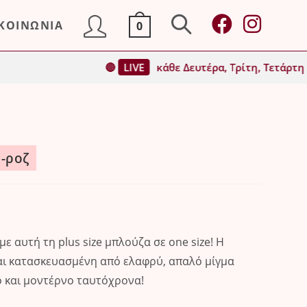
ΙΚΟΙΝΩΝΙΑ
0
Toggle
🔴
LIVE
κάθε Δευτέρα, Τρίτη, Τετάρτη & Παρασκευή
website
search
-ροζ
 αυτή τη plus size μπλούζα σε one size! Η
ναι κατασκευασμένη από ελαφρύ, απαλό μίγμα
ό και μοντέρνο ταυτόχρονα!