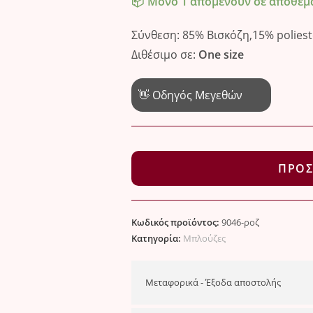
Μόνο 1 απομένουν σε απόθεμ
Σύνθεση: 85% Βισκόζη,15% poliest
Διθέσιμο σε:
One size
👋 Οδηγός Μεγεθών
Cross
back
ΠΡΟΣ
μπλούζα
ποσότητα
Κωδικός προϊόντος:
9046-ροζ
Κατηγορία:
Μπλούζες
Μεταφορικά - Έξοδα αποστολής