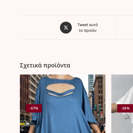
Opens
Tweet αυτό
το προϊόν
in
a
new
window
Σχετικά προϊόντα
-67%
-38%