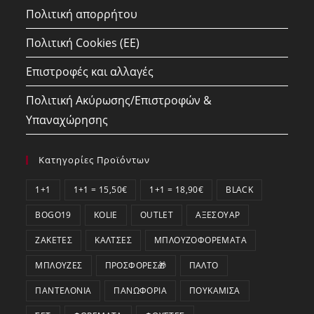
Πολιτική απορρήτου
Πολιτική Cookies (ΕΕ)
Επιστροφές και αλλαγές
Πολιτική Ακύρωσης/Επιστροφών &
Υπαναχώρησης
Κατηγορίες Προϊόντων
1+1
1+1 = 15,50€
1+1 = 18,90€
BLACK
BOGO19
KOLIE
OUTLET
ΑΞΕΣΟΥΆΡ
ΖΑΚΈΤΕΣ
ΚΆΛΤΣΕΣ
ΜΠΛΟΥΖΟΦΟΡΈΜΑΤΑ
ΜΠΛΟΎΖΕΣ
ΠΡΟΣΦΟΡΕΣ🎁
ΠΑΛΤΌ
ΠΑΝΤΕΛΌΝΙΑ
ΠΑΝΩΦΌΡΙΑ
ΠΟΥΚΆΜΙΣΑ