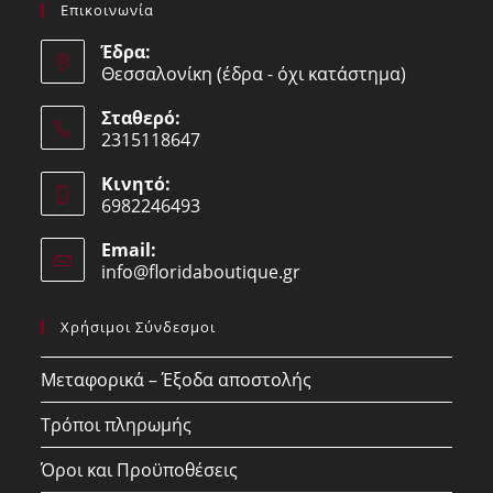
Επικοινωνία
Έδρα:
Θεσσαλονίκη (έδρα - όχι κατάστημα)
Σταθερό:
2315118647
Opens
Κινητό:
in
6982246493
your
Opens
application
Email:
in
info@floridaboutique.gr
Opens
your
in
your
application
Χρήσιμοι Σύνδεσμοι
application
Μεταφορικά – Έξοδα αποστολής
Τρόποι πληρωμής
Όροι και Προϋποθέσεις