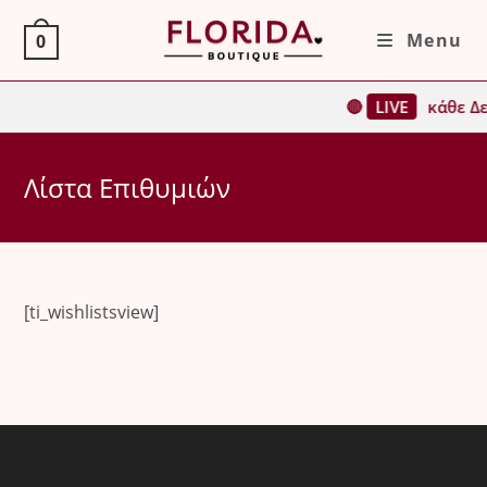
Skip
Menu
0
to
content
🔴
LIVE
κάθε Δε
Λίστα Επιθυμιών
[ti_wishlistsview]