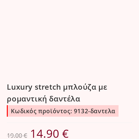
Luxury stretch μπλούζα με
ρομαντική δαντέλα
Κωδικός προϊόντος: 9132-δαντελα
14.90
€
Original
Η
19.00
€