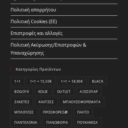
Πολιτική απορρήτου
Πολιτική Cookies (ΕΕ)
Επιστροφές και αλλαγές
Πολιτική Ακύρωσης/Επιστροφών &
Υπαναχώρησης
Κατηγορίες Προϊόντων
1+1
1+1 = 15,50€
1+1 = 18,90€
BLACK
BOGO19
KOLIE
OUTLET
ΑΞΕΣΟΥΆΡ
ΖΑΚΈΤΕΣ
ΚΆΛΤΣΕΣ
ΜΠΛΟΥΖΟΦΟΡΈΜΑΤΑ
ΜΠΛΟΎΖΕΣ
ΠΡΟΣΦΟΡΕΣ🎁
ΠΑΛΤΌ
ΠΑΝΤΕΛΌΝΙΑ
ΠΑΝΩΦΌΡΙΑ
ΠΟΥΚΆΜΙΣΑ