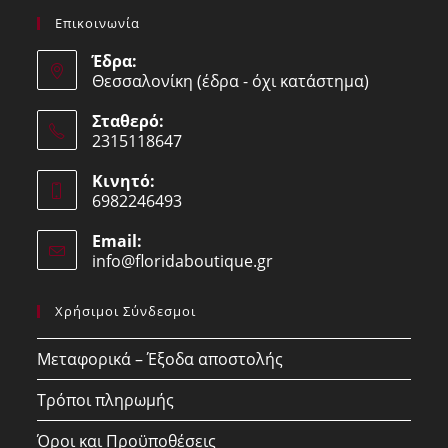
Επικοινωνία
Έδρα:
Θεσσαλονίκη (έδρα - όχι κατάστημα)
Σταθερό:
2315118647
Opens
Κινητό:
in
6982246493
your
Opens
application
Email:
in
info@floridaboutique.gr
Opens
your
in
your
application
Χρήσιμοι Σύνδεσμοι
application
Μεταφορικά – Έξοδα αποστολής
Τρόποι πληρωμής
Όροι και Προϋποθέσεις