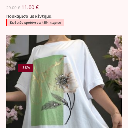
Original
Η
11.00
€
29.00
€
price
τρέχουσα
was:
τιμή
Πουκάμισο με κέντημα
29.00 €.
είναι:
11.00 €.
Κωδικός προϊόντος: 4854-κιτρινο
-38%