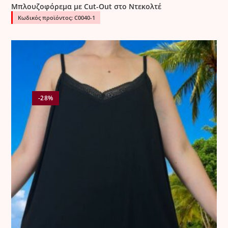
was:
τιμή
Μπλουζοφόρεμα με Cut-Out στο Ντεκολτέ
14.90 €.
είναι:
4.90 €.
Κωδικός προϊόντος: C0040-1
-28%