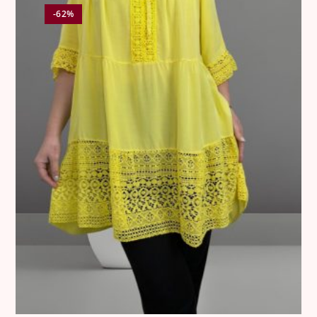
•
12 €
για κάθε αλλαγή στην Κύπρο.
-62%
⸻
3. Ελαττωματικά Προϊόντα
Όλα τα προϊόντα ελέγχονται σχολαστικά πριν από την
αποστολή.
Σε περίπτωση που παραδοθεί προϊόν με ελάττωμα, η
εταιρεία προχωρά σε άμεση αντικατάσταση χωρίς καμία
οικονομική επιβάρυνση για τον πελάτη.