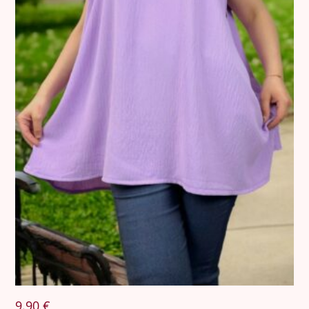
9.90
€