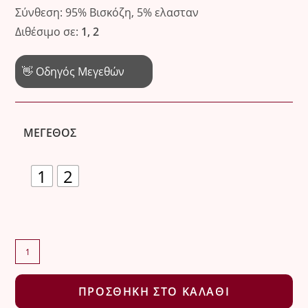
price
τρέχουσα
Σύνθεση: 95% Βισκόζη, 5% ελασταν
was:
τιμή
Διθέσιμο σε:
1, 2
19.00 €.
είναι:
14.90 €.
👋 Οδηγός Μεγεθών
ΜΈΓΕΘΟΣ
1
2
Luxury
stretch
μπλούζα
ΠΡΟΣΘΉΚΗ ΣΤΟ ΚΑΛΆΘΙ
με