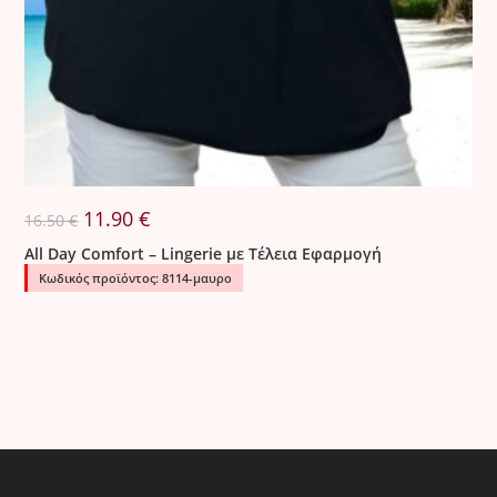
Original
Η
11.90
€
16.50
€
price
τρέχουσα
was:
τιμή
All Day Comfort – Lingerie με Τέλεια Εφαρμογή
16.50 €.
είναι:
11.90 €.
Κωδικός προϊόντος: 8114-μαυρο