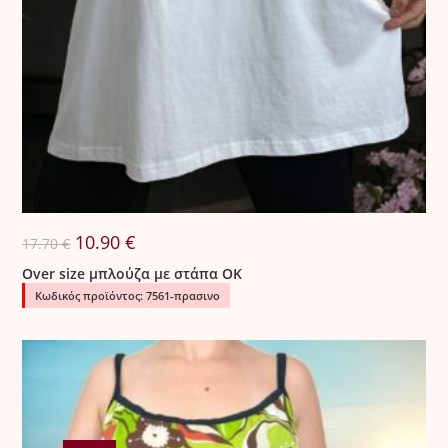
Original
Η
10.90
€
17.70
€
price
τρέχουσα
was:
τιμή
Over size μπλούζα με στάπα OK
17.70 €.
είναι:
10.90 €.
Κωδικός προϊόντος: 7561-πρασινο