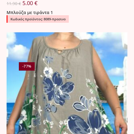
Original
Η
5.00
€
11.90
€
price
τρέχουσα
was:
τιμή
Μπλούζα με τιράντα 1
11.90 €.
είναι:
5.00 €.
Κωδικός προϊόντος: 8089-πρασινο
-77%