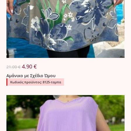
Original
Η
4.90
€
21.00
€
price
τρέχουσα
was:
τιμή
Αμάνικο με Σχέδιο Ώμου
21.00 €.
είναι:
4.90 €.
Κωδικός προϊόντος: 8125-ταμπα