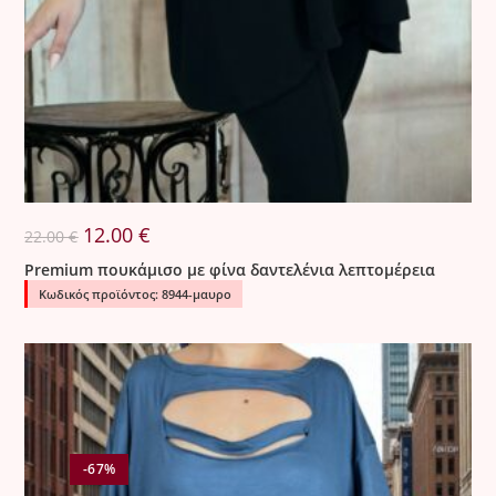
Original
Η
12.00
€
22.00
€
price
τρέχουσα
was:
τιμή
Premium πουκάμισο με φίνα δαντελένια λεπτομέρεια
22.00 €.
είναι:
12.00 €.
Κωδικός προϊόντος: 8944-μαυρο
-67%