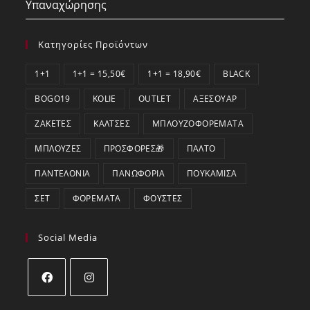
Υπαναχώρησης
Κατηγορίες Προϊόντων
1+1
1+1 = 15,50€
1+1 = 18,90€
BLACK
BOGO19
KOLIE
OUTLET
ΑΞΕΣΟΥΆΡ
ΖΑΚΈΤΕΣ
ΚΆΛΤΣΕΣ
ΜΠΛΟΥΖΟΦΟΡΈΜΑΤΑ
ΜΠΛΟΎΖΕΣ
ΠΡΟΣΦΟΡΕΣ🎁
ΠΑΛΤΌ
ΠΑΝΤΕΛΌΝΙΑ
ΠΑΝΩΦΌΡΙΑ
ΠΟΥΚΆΜΙΣΑ
ΣΕΤ
ΦΟΡΈΜΑΤΑ
ΦΟΎΣΤΕΣ
Social Media
Opens
Opens