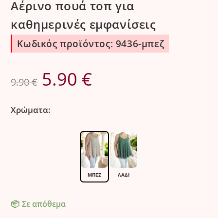
Αέρινο πουά τοπ για
καθημερινές εμφανίσεις
Κωδικός προϊόντος: 9436-μπεζ
5.90
€
Original
Η
9.90
€
price
τρέχουσα
was:
τιμή
Χρώματα:
9.90 €.
είναι:
5.90 €.
ΜΠΕΖ
ΛΑΔΙ
Σε απόθεμα