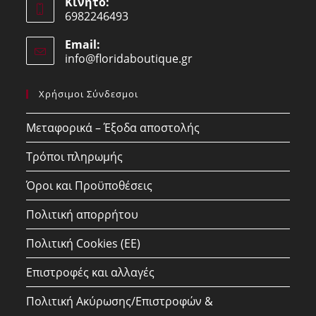
Κινητό:
in
6982246493
your
Opens
application
Email:
in
info@floridaboutique.gr
Opens
your
in
your
application
Χρήσιμοι Σύνδεσμοι
application
Μεταφορικά – Έξοδα αποστολής
Τρόποι πληρωμής
Όροι και Προϋποθέσεις
Πολιτική απορρήτου
Πολιτική Cookies (ΕΕ)
Επιστροφές και αλλαγές
Πολιτική Ακύρωσης/Επιστροφών &