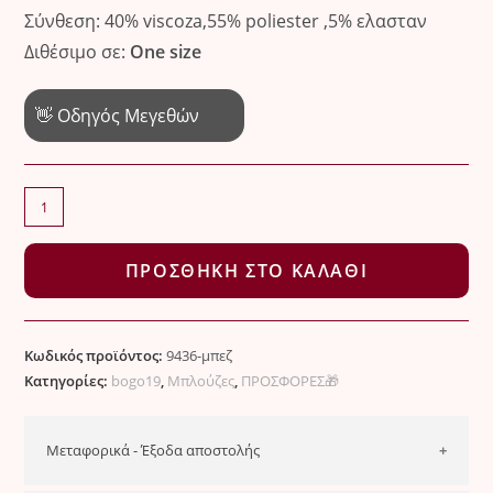
Σύνθεση: 40% viscoza,55% poliester ,5% ελασταν
Διθέσιμο σε:
One size
👋 Οδηγός Μεγεθών
Αέρινο
πουά
τοπ
ΠΡΟΣΘΉΚΗ ΣΤΟ ΚΑΛΆΘΙ
για
καθημερινές
εμφανίσεις
Κωδικός προϊόντος:
9436-μπεζ
ποσότητα
Κατηγορίες:
bogo19
,
Μπλούζες
,
ΠΡΟΣΦΟΡΕΣ🎁
Μεταφορικά - Έξοδα αποστολής