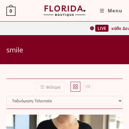
Skip
Menu
0
to
content
🔴
LIVE
κάθε Δευ
smile
Φίλτρα