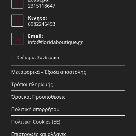
2315118647
Opens
Κινητό:
in
6982246493
your
Opens
application
Email:
in
info@floridaboutique.gr
Opens
your
in
your
application
Χρήσιμοι Σύνδεσμοι
application
Μεταφορικά – Έξοδα αποστολής
Τρόποι πληρωμής
Όροι και Προϋποθέσεις
Πολιτική απορρήτου
Πολιτική Cookies (ΕΕ)
Επιστροφές και αλλαγές