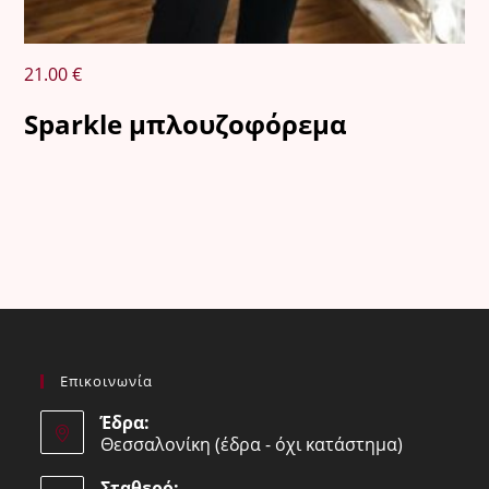
21.00
€
Sparkle μπλουζοφόρεμα
Επικοινωνία
Έδρα:
Θεσσαλονίκη (έδρα - όχι κατάστημα)
Σταθερό: