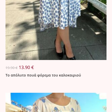
Original
Η
13.90
€
19.90
€
price
τρέχουσα
was:
τιμή
Το απόλυτο πουά φόρεμα του καλοκαιριού
19.90 €.
είναι:
13.90 €.