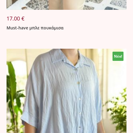
17.00
€
Must-have μπλε πουκάμισα
Νέο!
Νέο!