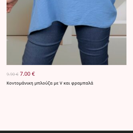
Original
Η
7.00
€
9.90
€
price
τρέχουσα
was:
τιμή
Κοντομάνικη μπλούζα με V και φραμπαλά
9.90 €.
είναι:
7.00 €.