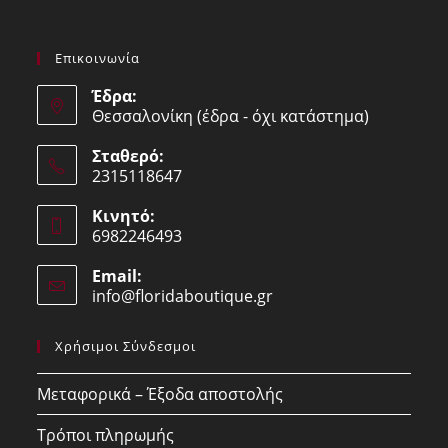
Επικοινωνία
Έδρα:
Θεσσαλονίκη (έδρα - όχι κατάστημα)
Σταθερό:
2315118647
Opens
Κινητό:
in
6982246493
your
Opens
application
Email:
in
info@floridaboutique.gr
Opens
your
in
your
application
Χρήσιμοι Σύνδεσμοι
application
Μεταφορικά – Έξοδα αποστολής
Τρόποι πληρωμής