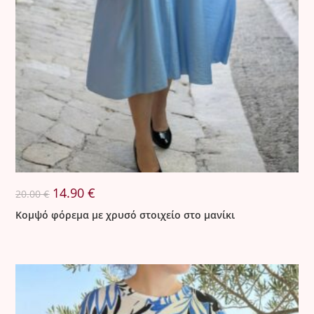
Original
Η
14.90
€
20.00
€
price
τρέχουσα
was:
τιμή
Κομψό φόρεμα με χρυσό στοιχείο στο μανίκι
20.00 €.
είναι:
14.90 €.