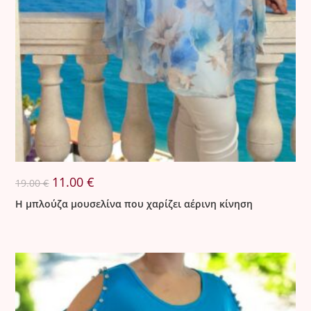
Original
Η
11.00
€
19.00
€
price
τρέχουσα
was:
τιμή
Η μπλούζα μουσελίνα που χαρίζει αέρινη κίνηση
19.00 €.
είναι:
11.00 €.