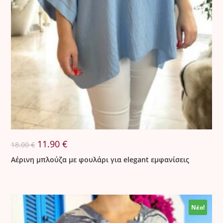
Original
Η
11.90
€
18.00
€
price
τρέχουσα
was:
τιμή
Αέρινη μπλούζα με φουλάρι για elegant εμφανίσεις
18.00 €.
είναι:
11.90 €.
Νέο!
Νέο!