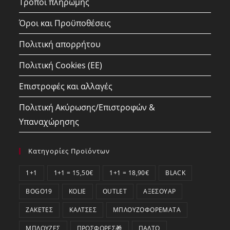
Τρόποι πληρωμής
Όροι και Προϋποθέσεις
Πολιτική απορρήτου
Πολιτική Cookies (ΕΕ)
Επιστροφές και αλλαγές
Πολιτική Ακύρωσης/Επιστροφών &
Υπαναχώρησης
Κατηγορίες Προϊόντων
1+1
1+1 = 15,50€
1+1 = 18,90€
BLACK
BOGO19
KOLIE
OUTLET
ΑΞΕΣΟΥΆΡ
ΖΑΚΈΤΕΣ
ΚΆΛΤΣΕΣ
ΜΠΛΟΥΖΟΦΟΡΈΜΑΤΑ
ΜΠΛΟΎΖΕΣ
ΠΡΟΣΦΟΡΕΣ🎁
ΠΑΛΤΌ