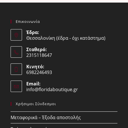
Επικοινωνία
Έδρα:
Θεσσαλονίκη (έδρα - όχι κατάστημα)
Σταθερό:
2315118647
Opens
Κινητό:
in
6982246493
your
Opens
application
Email:
in
info@floridaboutique.gr
Opens
your
in
your
application
Χρήσιμοι Σύνδεσμοι
application
Μεταφορικά – Έξοδα αποστολής