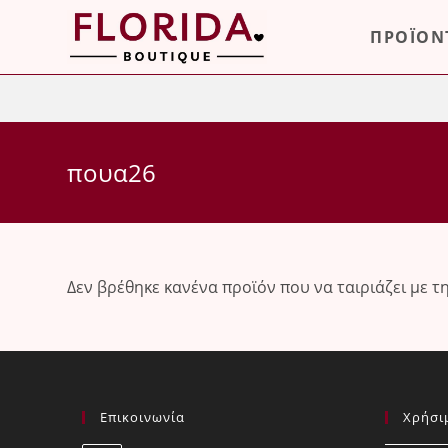
Skip
ΠΡΟΪΟΝ
to
content
πουα26
Δεν βρέθηκε κανένα προϊόν που να ταιριάζει με τ
Επικοινωνία
Χρήσι