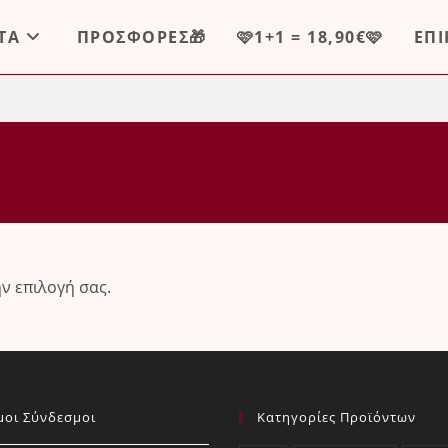
ΤΑ
ΠΡΟΣΦΟΡΕΣ🎁
🩷1+1 = 18,90€🩷
ΕΠ
ην επιλογή σας.
μοι Σύνδεσμοι
Κατηγορίες Προϊόντων