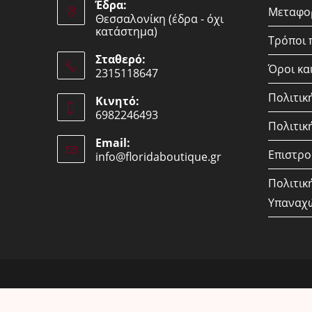
Έδρα:
Μεταφορ
Θεσσαλονίκη (έδρα - όχι
κατάστημα)
Τρόποι
Σταθερό:
Όροι κα
2315118647
Opens
Πολιτικ
Κινητό:
in
6982246493
your
Πολιτική
Opens
application
Email:
in
Επιστρο
info@floridaboutique.gr
Opens
your
in
your
application
Πολιτικ
application
Υπαναχ