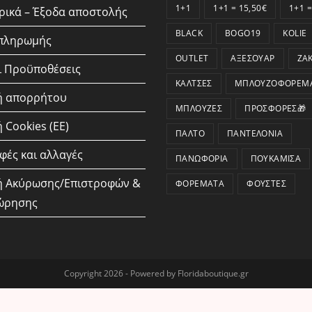
1+1
1+1 = 15,50€
1+1 =
ικά – Έξοδα αποστολής
BLACK
BOGO19
KOLIE
 πληρωμής
OUTLET
ΑΞΕΣΟΥΆΡ
ΖΑ
ι Προϋποθέσεις
ΚΆΛΤΣΕΣ
ΜΠΛΟΥΖΟΦΟΡΈΜ
ή απορρήτου
ΜΠΛΟΎΖΕΣ
ΠΡΟΣΦΟΡΕΣ🎁
 Cookies (ΕΕ)
ΠΑΛΤΌ
ΠΑΝΤΕΛΌΝΙΑ
φές και αλλαγές
ΠΑΝΩΦΌΡΙΑ
ΠΟΥΚΆΜΙΣΑ
ή Ακύρωσης/Επιστροφών &
ΦΟΡΈΜΑΤΑ
ΦΟΎΣΤΕΣ
ώρησης
Copyright 2026 - Powered by Floridaboutique.gr