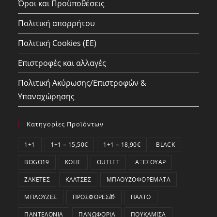
Όροι και Προϋποθέσεις
Πολιτική απορρήτου
Πολιτική Cookies (ΕΕ)
Επιστροφές και αλλαγές
Πολιτική Ακύρωσης/Επιστροφών &
Υπαναχώρησης
Κατηγορίες Προϊόντων
1+1
1+1 = 15,50€
1+1 = 18,90€
BLACK
BOGO19
KOLIE
OUTLET
ΑΞΕΣΟΥΆΡ
ΖΑΚΈΤΕΣ
ΚΆΛΤΣΕΣ
ΜΠΛΟΥΖΟΦΟΡΈΜΑΤΑ
ΜΠΛΟΎΖΕΣ
ΠΡΟΣΦΟΡΕΣ🎁
ΠΑΛΤΌ
ΠΑΝΤΕΛΌΝΙΑ
ΠΑΝΩΦΌΡΙΑ
ΠΟΥΚΆΜΙΣΑ