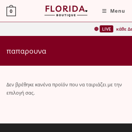
Skip
Menu
0
to
content
🔴
LIVE
κάθε Δε
παπαρουνα
Δεν βρέθηκε κανένα προϊόν που να ταιριάζει με την
επιλογή σας.