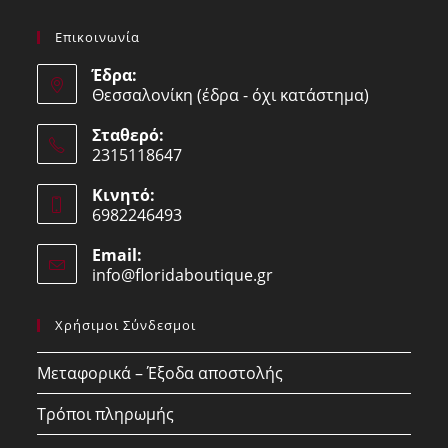
Επικοινωνία
Έδρα:
Θεσσαλονίκη (έδρα - όχι κατάστημα)
Σταθερό:
2315118647
Opens
Κινητό:
in
6982246493
your
Opens
application
Email:
in
info@floridaboutique.gr
Opens
your
in
your
application
Χρήσιμοι Σύνδεσμοι
application
Μεταφορικά – Έξοδα αποστολής
Τρόποι πληρωμής