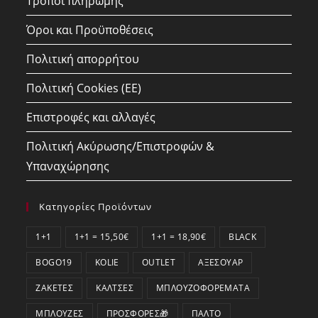
Τρόποι πληρωμής
Όροι και Προϋποθέσεις
Πολιτική απορρήτου
Πολιτική Cookies (ΕΕ)
Επιστροφές και αλλαγές
Πολιτική Ακύρωσης/Επιστροφών &
Υπαναχώρησης
Κατηγορίες Προϊόντων
1+1
1+1 = 15,50€
1+1 = 18,90€
BLACK
BOGO19
KOLIE
OUTLET
ΑΞΕΣΟΥΆΡ
ΖΑΚΈΤΕΣ
ΚΆΛΤΣΕΣ
ΜΠΛΟΥΖΟΦΟΡΈΜΑΤΑ
ΜΠΛΟΎΖΕΣ
ΠΡΟΣΦΟΡΕΣ🎁
ΠΑΛΤΌ