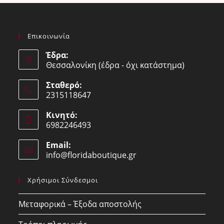
Επικοινωνία
Έδρα:
Θεσσαλονίκη (έδρα - όχι κατάστημα)
Σταθερό:
2315118647
Opens
Κινητό:
in
6982246493
your
Opens
application
Email:
in
info@floridaboutique.gr
Opens
your
in
your
application
Χρήσιμοι Σύνδεσμοι
application
Μεταφορικά – Έξοδα αποστολής