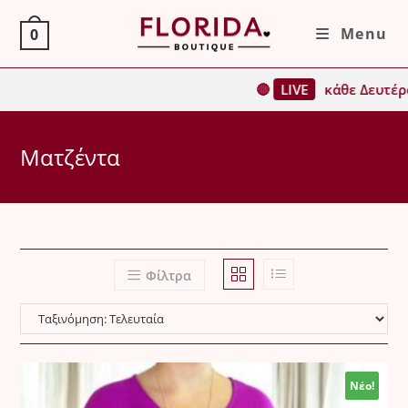
Skip
Menu
0
to
content
🔴
LIVE
κάθε Δευτέρα, Τρίτη,
Ματζέντα
Φίλτρα
Νέο!
Νέο!