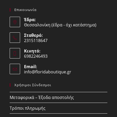
Επικοινωνία
Έδρα:
Θεσσαλονίκη (έδρα - όχι κατάστημα)
Σταθερό:
2315118647
Opens
Κινητό:
in
6982246493
your
Opens
application
Email:
in
info@floridaboutique.gr
Opens
your
in
your
application
Χρήσιμοι Σύνδεσμοι
application
Μεταφορικά – Έξοδα αποστολής
Τρόποι πληρωμής