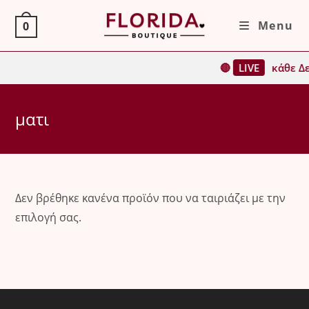
Skip
Menu
0
to
content
🔴
LIVE
κάθε Δε
ματι
Δεν βρέθηκε κανένα προϊόν που να ταιριάζει με την
επιλογή σας.