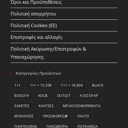
Όροι και Προϋποθέσεις
Πολιτική απορρήτου
Πολιτική Cookies (ΕΕ)
Επιστροφές και αλλαγές
Πολιτική Ακύρωσης/Επιστροφών &
Υπαναχώρησης
Κατηγορίες Προϊόντων
1+1
1+1 = 15,50€
1+1 = 18,90€
BLACK
BOGO19
KOLIE
OUTLET
ΑΞΕΣΟΥΆΡ
ΖΑΚΈΤΕΣ
ΚΆΛΤΣΕΣ
ΜΠΛΟΥΖΟΦΟΡΈΜΑΤΑ
ΜΠΛΟΎΖΕΣ
ΠΡΟΣΦΟΡΕΣ🎁
ΠΑΛΤΌ
ΠΑΝΤΕΛΌΝΙΑ
ΠΑΝΩΦΌΡΙΑ
ΠΟΥΚΆΜΙΣΑ