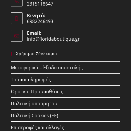
2315118647
Opens
Κινητό:
in
6982246493
your
Opens
application
Email:
in
info@floridaboutique.gr
Opens
your
in
your
application
Χρήσιμοι Σύνδεσμοι
application
Μεταφορικά – Έξοδα αποστολής
Τρόποι πληρωμής
Όροι και Προϋποθέσεις
Πολιτική απορρήτου
Πολιτική Cookies (ΕΕ)
Επιστροφές και αλλαγές