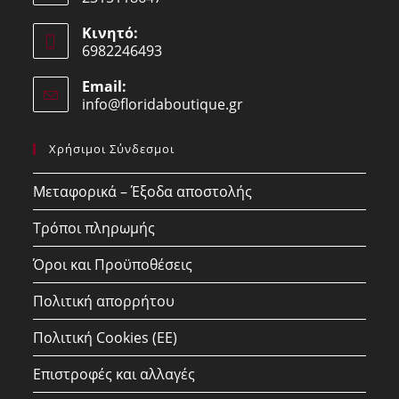
Opens
Κινητό:
in
6982246493
your
Opens
application
Email:
in
info@floridaboutique.gr
Opens
your
in
your
application
Χρήσιμοι Σύνδεσμοι
application
Μεταφορικά – Έξοδα αποστολής
Τρόποι πληρωμής
Όροι και Προϋποθέσεις
Πολιτική απορρήτου
Πολιτική Cookies (ΕΕ)
Επιστροφές και αλλαγές