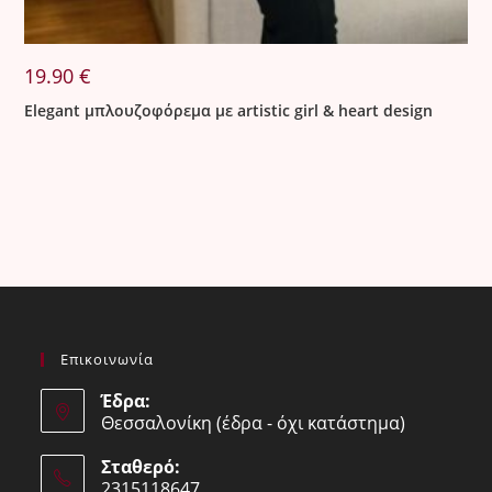
19.90
€
Elegant μπλουζοφόρεμα με artistic girl & heart design
Επικοινωνία
Έδρα:
Θεσσαλονίκη (έδρα - όχι κατάστημα)
Σταθερό:
2315118647