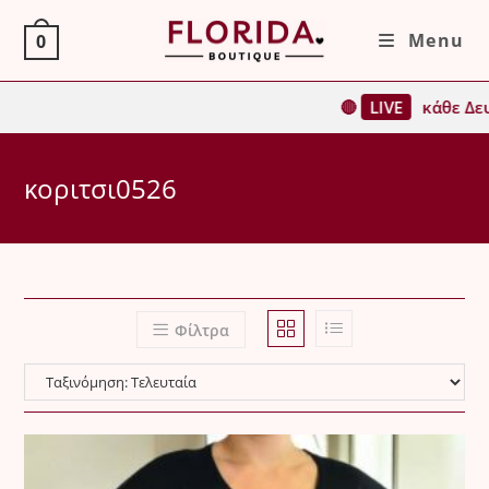
Skip
Menu
0
to
content
🔴
LIVE
κάθε Δευ
κοριτσι0526
Φίλτρα