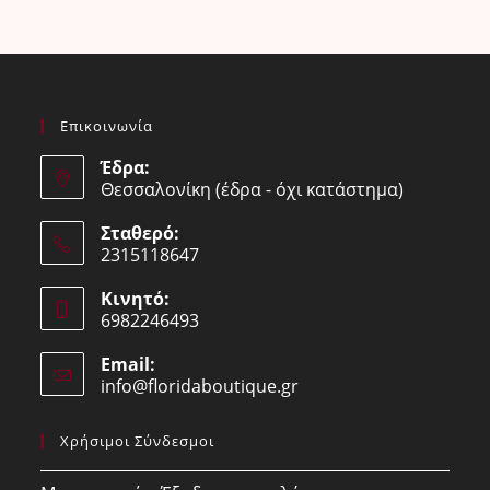
Επικοινωνία
Έδρα:
Θεσσαλονίκη (έδρα - όχι κατάστημα)
Σταθερό:
2315118647
Opens
Κινητό:
in
6982246493
your
Opens
application
Email:
in
info@floridaboutique.gr
Opens
your
in
your
application
Χρήσιμοι Σύνδεσμοι
application