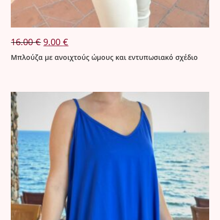
Original
Η
16.00
€
9.00
€
price
τρέχουσα
was:
τιμή
Μπλούζα με ανοιχτούς ώμους και εντυπωσιακό σχέδιο
16.00 €.
είναι:
9.00 €.