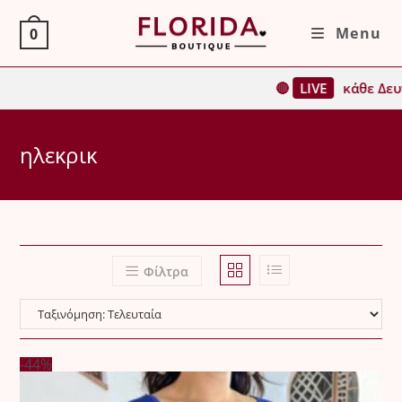
Skip
Menu
0
to
content
🔴
LIVE
κάθε Δευτέ
ηλεκρικ
Φίλτρα
-44%