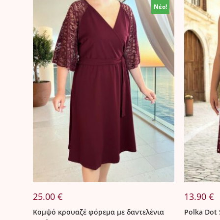
Νέο!
Νέο!
25.00
€
13.90
€
Κομψό κρουαζέ φόρεμα με δαντελένια
Polka Dot 