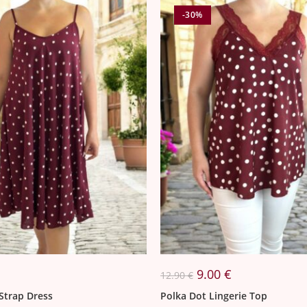
-30%
Original
Η
9.00
€
12.90
€
price
τρέχουσα
was:
τιμή
Strap Dress
Polka Dot Lingerie Top
12.90 €.
είναι: