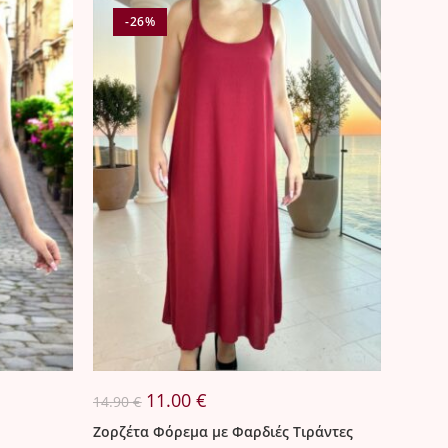
-26%
Original
Η
11.00
€
14.90
€
price
τρέχουσα
was:
τιμή
Ζορζέτα Φόρεμα με Φαρδιές Τιράντες
14.90 €.
είναι: