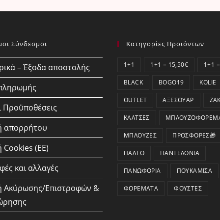
μοι Σύνδεσμοι
Κατηγορίες Προϊόντων
1+1
1+1 = 15,50€
1+1 =
ικά – Έξοδα αποστολής
BLACK
BOGO19
KOLIE
 πληρωμής
OUTLET
ΑΞΕΣΟΥΆΡ
ΖΑ
ι Προϋποθέσεις
ΚΆΛΤΣΕΣ
ΜΠΛΟΥΖΟΦΟΡΈΜ
ή απορρήτου
ΜΠΛΟΎΖΕΣ
ΠΡΟΣΦΟΡΕΣ🎁
 Cookies (ΕΕ)
ΠΑΛΤΌ
ΠΑΝΤΕΛΌΝΙΑ
φές και αλλαγές
ΠΑΝΩΦΌΡΙΑ
ΠΟΥΚΆΜΙΣΑ
ή Ακύρωσης/Επιστροφών &
ΦΟΡΈΜΑΤΑ
ΦΟΎΣΤΕΣ
ώρησης