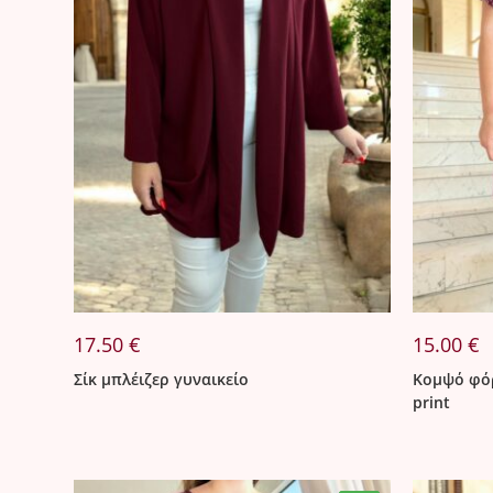
17.50
€
15.00
€
Σίκ μπλέιζερ γυναικείο
Κομψό φόρ
print