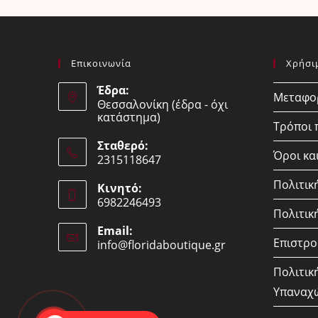
Επικοινωνία
Χρήσι
Έδρα:
Μεταφορ
Θεσσαλονίκη (έδρα - όχι
κατάστημα)
Τρόποι
Σταθερό:
Όροι κα
2315118647
Opens
Πολιτικ
Κινητό:
in
6982246493
your
Πολιτική
Opens
application
Email:
in
Επιστρο
info@floridaboutique.gr
Opens
your
in
your
application
Πολιτικ
application
Υπαναχ