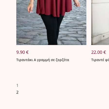
9.90
€
22.00
€
Τιραντάκι Α γραμμή σε ζορζέτα
Τιραντέ φό
1
2