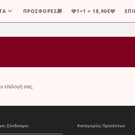
ΤΑ
ΠΡΟΣΦΟΡΕΣ🎁
🩷1+1 = 18,90€🩷
ΕΠ
ην επιλογή σας.
μοι Σύνδεσμοι
Κατηγορίες Προϊόντων