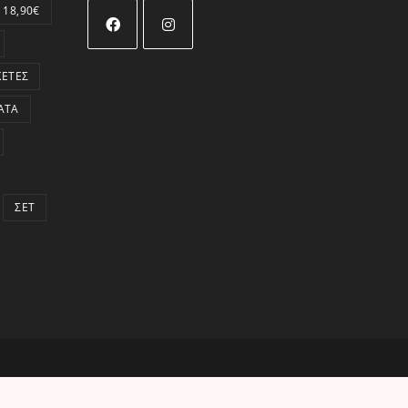
 18,90€
Opens
Opens
ΚΈΤΕΣ
in
in
a
a
ΑΤΑ
new
new
tab
tab
ΣΕΤ