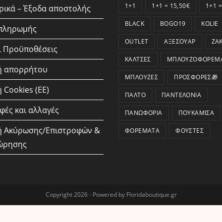
1+1
1+1 = 15,50€
1+1 =
ικά – Έξοδα αποστολής
BLACK
BOGO19
KOLIE
 πληρωμής
OUTLET
ΑΞΕΣΟΥΆΡ
ΖΑ
ι Προϋποθέσεις
ΚΆΛΤΣΕΣ
ΜΠΛΟΥΖΟΦΟΡΈΜ
ή απορρήτου
ΜΠΛΟΎΖΕΣ
ΠΡΟΣΦΟΡΕΣ🎁
 Cookies (ΕΕ)
ΠΑΛΤΌ
ΠΑΝΤΕΛΌΝΙΑ
φές και αλλαγές
ΠΑΝΩΦΌΡΙΑ
ΠΟΥΚΆΜΙΣΑ
ή Ακύρωσης/Επιστροφών &
ΦΟΡΈΜΑΤΑ
ΦΟΎΣΤΕΣ
ώρησης
Copyright 2026 - Powered by Floridaboutique.gr