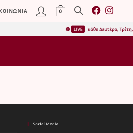
ΙΚΟΙΝΩΝΙΑ
0
Toggle
🔴
LIVE
κάθε Δευτέρα, Τρίτη, 
website
search
Social Media