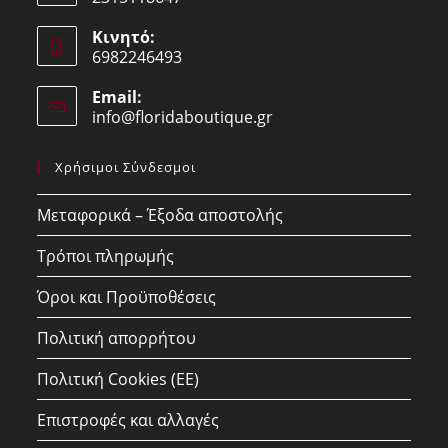
Opens
Κινητό:
in
6982246493
your
Opens
application
Email:
in
info@floridaboutique.gr
Opens
your
in
your
application
Χρήσιμοι Σύνδεσμοι
application
Μεταφορικά – Έξοδα αποστολής
Τρόποι πληρωμής
Όροι και Προϋποθέσεις
Πολιτική απορρήτου
Πολιτική Cookies (ΕΕ)
Επιστροφές και αλλαγές