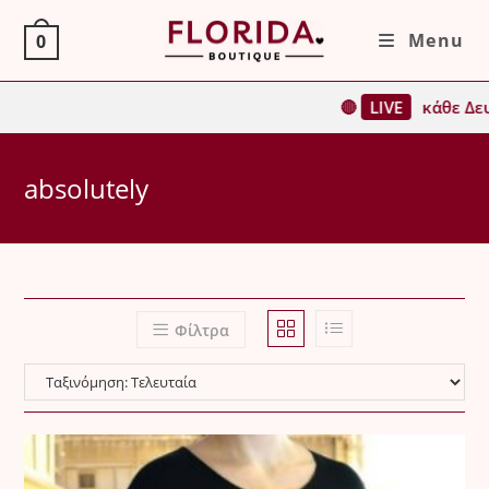
Skip
Menu
0
to
content
🔴
LIVE
κάθε Δευ
absolutely
Φίλτρα