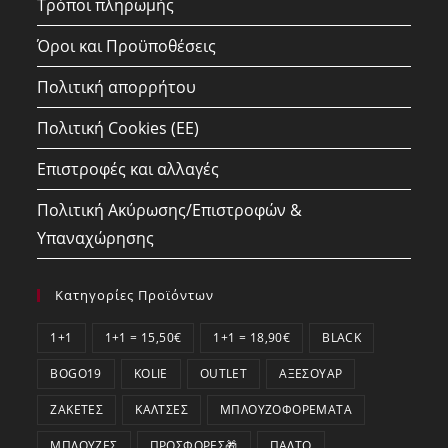
Τρόποι πληρωμής
Όροι και Προϋποθέσεις
Πολιτική απορρήτου
Πολιτική Cookies (ΕΕ)
Επιστροφές και αλλαγές
Πολιτική Ακύρωσης/Επιστροφών &
Υπαναχώρησης
Κατηγορίες Προϊόντων
1+1
1+1 = 15,50€
1+1 = 18,90€
BLACK
BOGO19
KOLIE
OUTLET
ΑΞΕΣΟΥΆΡ
ΖΑΚΈΤΕΣ
ΚΆΛΤΣΕΣ
ΜΠΛΟΥΖΟΦΟΡΈΜΑΤΑ
ΜΠΛΟΎΖΕΣ
ΠΡΟΣΦΟΡΕΣ🎁
ΠΑΛΤΌ