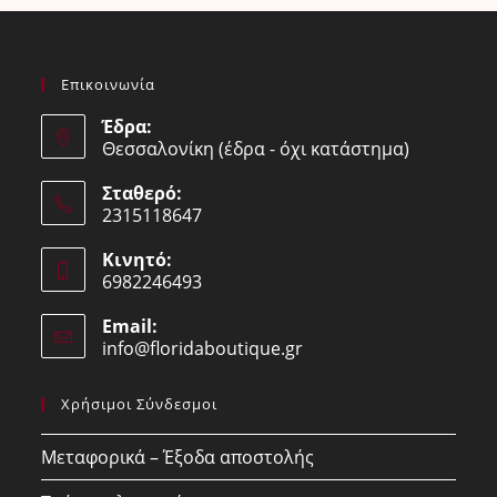
Επικοινωνία
Έδρα:
Θεσσαλονίκη (έδρα - όχι κατάστημα)
Σταθερό:
2315118647
Opens
Κινητό:
in
6982246493
your
Opens
application
Email:
in
info@floridaboutique.gr
Opens
your
in
your
application
Χρήσιμοι Σύνδεσμοι
application
Μεταφορικά – Έξοδα αποστολής