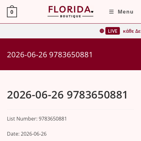
Skip
Menu
0
to
content
🔴
LIVE
κάθε Δε
2026-06-26 9783650881
2026-06-26 9783650881
List Number: 9783650881
Date: 2026-06-26