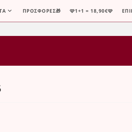
ΤΑ
ΠΡΟΣΦΟΡΕΣ🎁
🩷1+1 = 18,90€🩷
ΕΠ
5