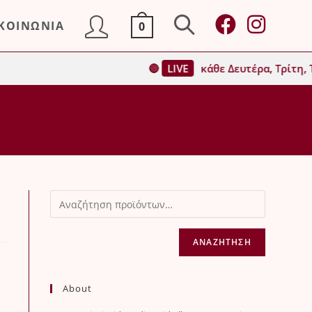
ΙΚΟΙΝΩΝΙΑ
0
Toggle
🔴
LIVE
κάθε Δευτέρα, Τρίτη, Τ
website
search
ΑΝΑΖΉΤΗΣΗ
About