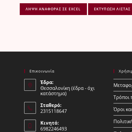
ΛΉΨΗ ΑΝΑΦΟΡΆΣ ΣΕ EXCEL
ΕΚΤΎΠΩΣΗ ΛΊΣΤΑΣ
Επικοινωνία
Χρήσι
Έδρα:
Μεταφορ
Θεσσαλονίκη (έδρα - όχι
κατάστημα)
Τρόποι
Σταθερό:
Όροι κα
2315118647
Opens
Πολιτικ
Κινητό:
in
6982246493
your