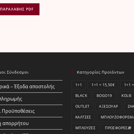
 ΠΑΡΑΛΑΒΉΣ PDF
μοι Σύνδεσμοι
Κατηγορίες Προϊόντων
1+1
1+1 = 15,50€
1+1 =
ικά – Έξοδα αποστολής
BLACK
BOGO19
KOLIE
 πληρωμής
OUTLET
ΑΞΕΣΟΥΆΡ
ΖΑ
ι Προϋποθέσεις
ΚΆΛΤΣΕΣ
ΜΠΛΟΥΖΟΦΟΡΈΜ
ή απορρήτου
ΜΠΛΟΎΖΕΣ
ΠΡΟΣΦΟΡΕΣ🎁