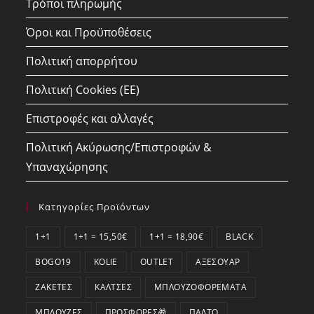
Τρόποι πληρωμής
Όροι και Προϋποθέσεις
Πολιτική απορρήτου
Πολιτική Cookies (ΕΕ)
Επιστροφές και αλλαγές
Πολιτική Ακύρωσης/Επιστροφών &
Υπαναχώρησης
Κατηγορίες Προϊόντων
1+1
1+1 = 15,50€
1+1 = 18,90€
BLACK
BOGO19
KOLIE
OUTLET
ΑΞΕΣΟΥΆΡ
ΖΑΚΈΤΕΣ
ΚΆΛΤΣΕΣ
ΜΠΛΟΥΖΟΦΟΡΈΜΑΤΑ
ΜΠΛΟΎΖΕΣ
ΠΡΟΣΦΟΡΕΣ🎁
ΠΑΛΤΌ