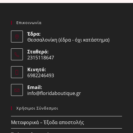
Επικοινωνία
Έδρα:
Θεσσαλονίκη (έδρα - όχι κατάστημα)
Σταθερό:
2315118647
Opens
Κινητό:
in
6982246493
your
Opens
application
Email:
in
info@floridaboutique.gr
Opens
your
in
your
application
Χρήσιμοι Σύνδεσμοι
application
Μεταφορικά – Έξοδα αποστολής