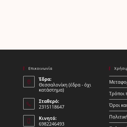
Επικοινωνία
Χρήσι
Έδρα:
Μεταφορ
Θεσσαλονίκη (έδρα - όχι
κατάστημα)
Τρόποι
Σταθερό:
Όροι κα
2315118647
Opens
Πολιτικ
Κινητό:
in
6982246493
your