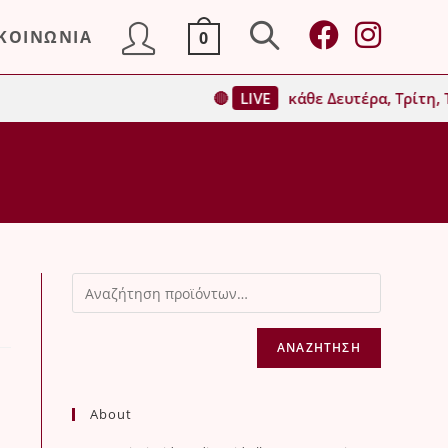
ΙΚΟΙΝΩΝΙΑ
0
Toggle
🔴
LIVE
κάθε Δευτέρα, Τρίτη, Τ
website
search
ΑΝΑΖΉΤΗΣΗ
About