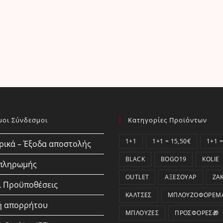
μοι Σύνδεσμοι
Κατηγορίες Προϊόντων
1+1
1+1 = 15,50€
1+1 =
ικά – Έξοδα αποστολής
BLACK
BOGO19
KOLIE
 πληρωμής
OUTLET
ΑΞΕΣΟΥΆΡ
ΖΑ
ι Προϋποθέσεις
ΚΆΛΤΣΕΣ
ΜΠΛΟΥΖΟΦΟΡΈΜ
ή απορρήτου
ΜΠΛΟΎΖΕΣ
ΠΡΟΣΦΟΡΕΣ🎁