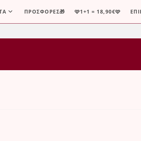
ΤΑ
ΠΡΟΣΦΟΡΕΣ🎁
🩷1+1 = 18,90€🩷
ΕΠ