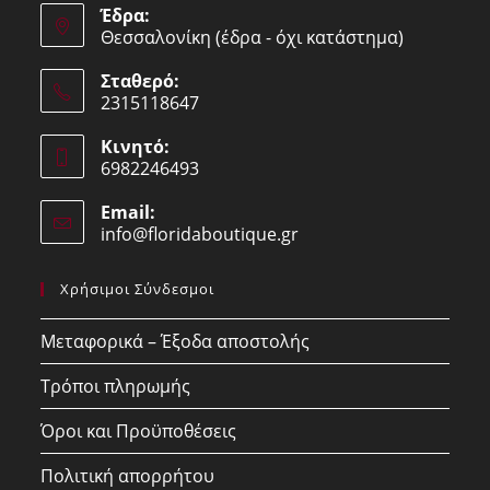
Έδρα:
Θεσσαλονίκη (έδρα - όχι κατάστημα)
Σταθερό:
2315118647
Opens
Κινητό:
in
6982246493
your
Opens
application
Email:
in
info@floridaboutique.gr
Opens
your
in
your
application
Χρήσιμοι Σύνδεσμοι
application
Μεταφορικά – Έξοδα αποστολής
Τρόποι πληρωμής
Όροι και Προϋποθέσεις
Πολιτική απορρήτου