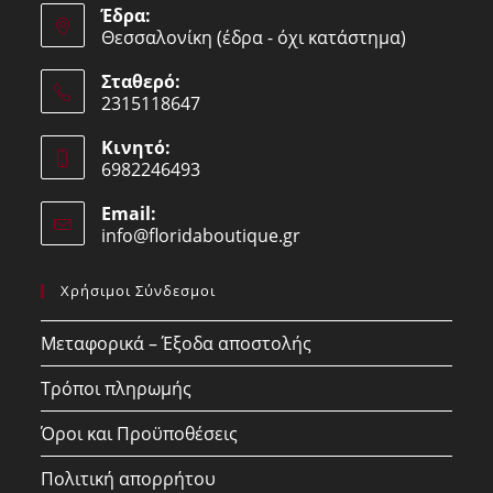
Έδρα:
Θεσσαλονίκη (έδρα - όχι κατάστημα)
Σταθερό:
2315118647
Opens
Κινητό:
in
6982246493
your
Opens
application
Email:
in
info@floridaboutique.gr
Opens
your
in
your
application
Χρήσιμοι Σύνδεσμοι
application
Μεταφορικά – Έξοδα αποστολής
Τρόποι πληρωμής
Όροι και Προϋποθέσεις
Πολιτική απορρήτου