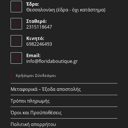
Έδρα:
Θεσσαλονίκη (έδρα - όχι κατάστημα)
Σταθερό:
2315118647
Opens
Κινητό:
in
6982246493
your
Opens
application
Email:
in
info@floridaboutique.gr
Opens
your
in
your
application
Χρήσιμοι Σύνδεσμοι
application
Μεταφορικά – Έξοδα αποστολής
Τρόποι πληρωμής
Όροι και Προϋποθέσεις
Πολιτική απορρήτου