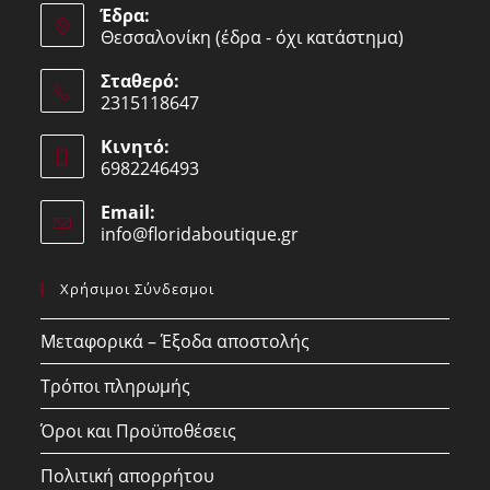
Έδρα:
Θεσσαλονίκη (έδρα - όχι κατάστημα)
Σταθερό:
2315118647
Opens
Κινητό:
in
6982246493
your
Opens
application
Email:
in
info@floridaboutique.gr
Opens
your
in
your
application
Χρήσιμοι Σύνδεσμοι
application
Μεταφορικά – Έξοδα αποστολής
Τρόποι πληρωμής
Όροι και Προϋποθέσεις
Πολιτική απορρήτου