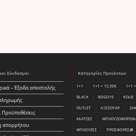
μοι Σύνδεσμοι
Κατηγορίες Προϊόντων
1+1
1+1 = 15,50€
1+1 =
ικά – Έξοδα αποστολής
BLACK
BOGO19
KOLIE
 πληρωμής
OUTLET
ΑΞΕΣΟΥΆΡ
ΖΑ
ι Προϋποθέσεις
ΚΆΛΤΣΕΣ
ΜΠΛΟΥΖΟΦΟΡΈΜ
ή απορρήτου
ΜΠΛΟΎΖΕΣ
ΠΡΟΣΦΟΡΕΣ🎁