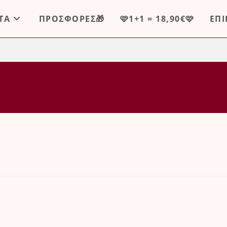
ΤΑ
ΠΡΟΣΦΟΡΕΣ🎁
🩷1+1 = 18,90€🩷
ΕΠ