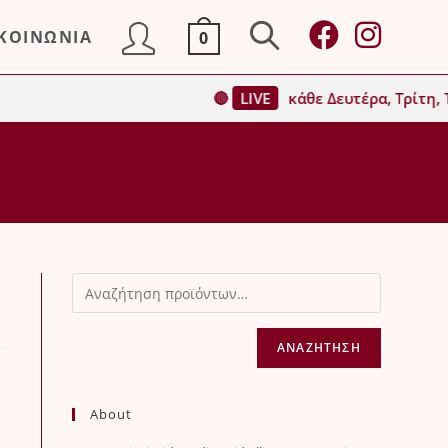
ΙΚΟΙΝΩΝΙΑ
0
Toggle
🔴
LIVE
κάθε Δευτέρα, Τρίτη, Τ
website
search
ΑΝΑΖΉΤΗΣΗ
About