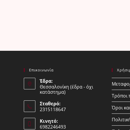
Επικοινωνία
Χρήσι
Έδρα:
Μεταφορ
Θεσσαλονίκη (έδρα - όχι
κατάστημα)
Τρόποι
Σταθερό:
Όροι κα
2315118647
Opens
Πολιτικ
Κινητό:
in
6982246493
your