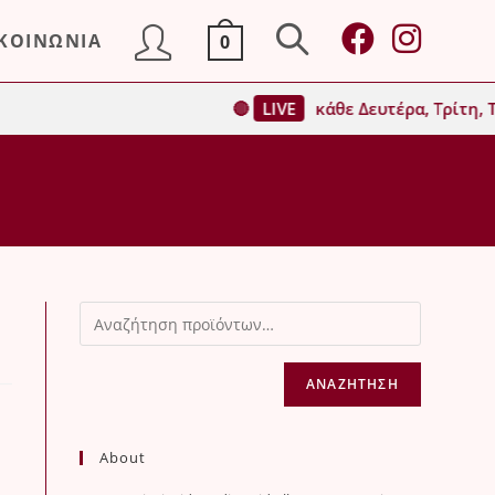
ΙΚΟΙΝΩΝΙΑ
0
Toggle
🔴
LIVE
κάθε Δευτέρα, Τρίτη, Τ
website
search
ΑΝΑΖΉΤΗΣΗ
About