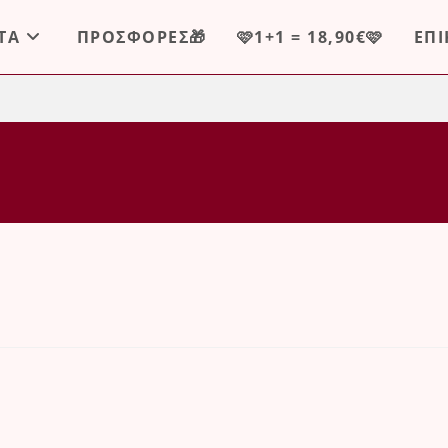
ΤΑ
ΠΡΟΣΦΟΡΕΣ🎁
🩷1+1 = 18,90€🩷
ΕΠ