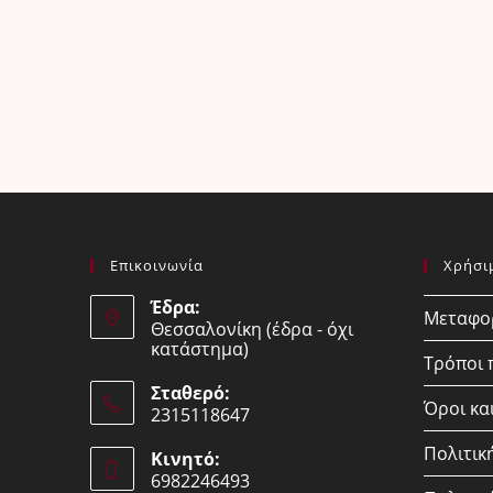
Επικοινωνία
Χρήσι
Έδρα:
Μεταφορ
Θεσσαλονίκη (έδρα - όχι
κατάστημα)
Τρόποι
Σταθερό:
Όροι κα
2315118647
Opens
Πολιτικ
Κινητό:
in
6982246493
your