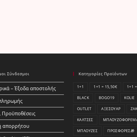
μοι Σύνδεσμοι
Κατηγορίες Προϊόντων
1+1
1+1 = 15,50€
1+1 =
ικά – Έξοδα αποστολής
BLACK
BOGO19
KOLIE
 πληρωμής
OUTLET
ΑΞΕΣΟΥΆΡ
ΖΑ
ι Προϋποθέσεις
ΚΆΛΤΣΕΣ
ΜΠΛΟΥΖΟΦΟΡΈΜ
ή απορρήτου
ΜΠΛΟΎΖΕΣ
ΠΡΟΣΦΟΡΕΣ🎁