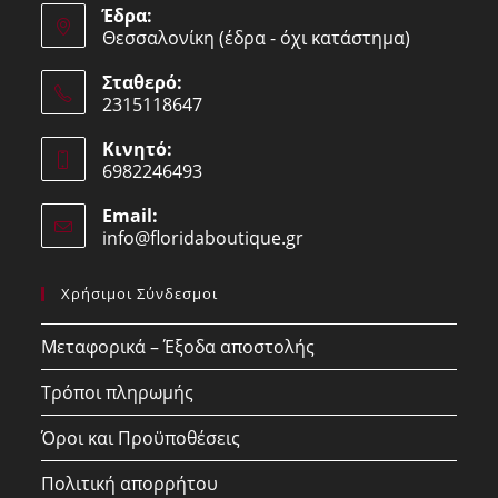
Έδρα:
Θεσσαλονίκη (έδρα - όχι κατάστημα)
Σταθερό:
2315118647
Opens
Κινητό:
in
6982246493
your
Opens
application
Email:
in
info@floridaboutique.gr
Opens
your
in
your
application
Χρήσιμοι Σύνδεσμοι
application
Μεταφορικά – Έξοδα αποστολής
Τρόποι πληρωμής
Όροι και Προϋποθέσεις
Πολιτική απορρήτου