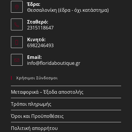
Έδρα:
Θεσσαλονίκη (έδρα - όχι κατάστημα)
Σταθερό:
2315118647
Opens
Κινητό:
in
6982246493
your
Opens
application
Email:
in
info@floridaboutique.gr
Opens
your
in
your
application
Χρήσιμοι Σύνδεσμοι
application
Μεταφορικά – Έξοδα αποστολής
Τρόποι πληρωμής
Όροι και Προϋποθέσεις
Πολιτική απορρήτου