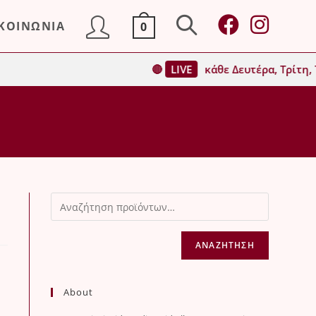
ΙΚΟΙΝΩΝΙΑ
0
Toggle
🔴
LIVE
κάθε Δευτέρα, Τρίτη, Τ
website
search
ΑΝΑΖΉΤΗΣΗ
About