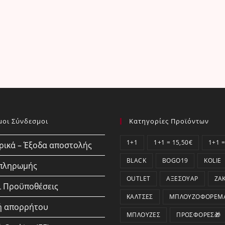
μοι Σύνδεσμοι
Κατηγορίες Προϊόντων
1+1
1+1 = 15,50€
1+1 =
ικά – Έξοδα αποστολής
BLACK
BOGO19
KOLIE
 πληρωμής
OUTLET
ΑΞΕΣΟΥΆΡ
ΖΑ
ι Προϋποθέσεις
ΚΆΛΤΣΕΣ
ΜΠΛΟΥΖΟΦΟΡΈΜ
ή απορρήτου
ΜΠΛΟΎΖΕΣ
ΠΡΟΣΦΟΡΕΣ🎁