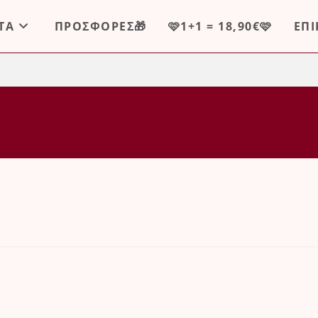
ΤΑ
ΠΡΟΣΦΟΡΕΣ🎁
🩷1+1 = 18,90€🩷
ΕΠ