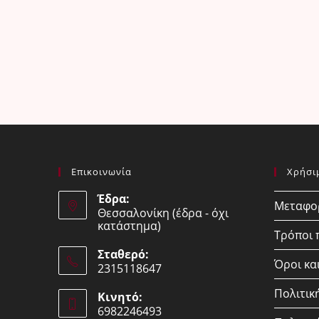
Επικοινωνία
Χρήσι
Έδρα:
Μεταφορ
Θεσσαλονίκη (έδρα - όχι
κατάστημα)
Τρόποι
Σταθερό:
Όροι κα
2315118647
Opens
Πολιτικ
Κινητό:
in
6982246493
your