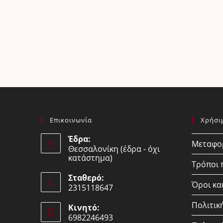
Επικοινωνία
Χρήσι
Έδρα:
Μεταφορ
Θεσσαλονίκη (έδρα - όχι
κατάστημα)
Τρόποι
Σταθερό:
Όροι κα
2315118647
Opens
Πολιτικ
Κινητό:
in
6982246493
your