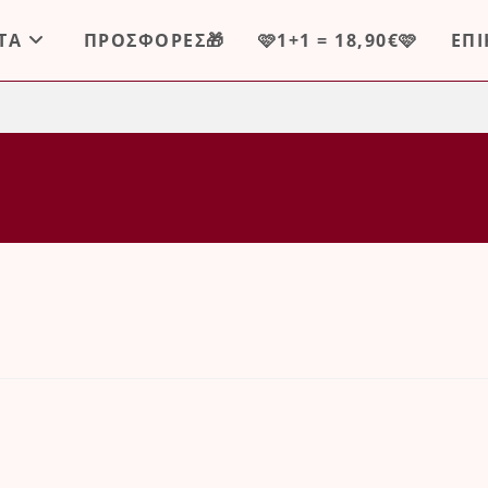
ΤΑ
ΠΡΟΣΦΟΡΕΣ🎁
🩷1+1 = 18,90€🩷
ΕΠ