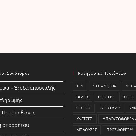
μοι Σύνδεσμοι
Κατηγορίες Προϊόντων
1+1
1+1 = 15,50€
1+1 =
ικά – Έξοδα αποστολής
BLACK
BOGO19
KOLIE
 πληρωμής
OUTLET
ΑΞΕΣΟΥΆΡ
ΖΑ
ι Προϋποθέσεις
ΚΆΛΤΣΕΣ
ΜΠΛΟΥΖΟΦΟΡΈΜ
ή απορρήτου
ΜΠΛΟΎΖΕΣ
ΠΡΟΣΦΟΡΕΣ🎁