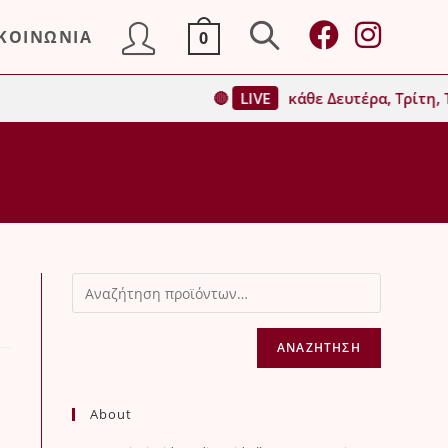
ΙΚΟΙΝΩΝΙΑ
0
Toggle
🔴
LIVE
κάθε Δευτέρα, Τρίτη, Τ
website
search
ΑΝΑΖΉΤΗΣΗ
About