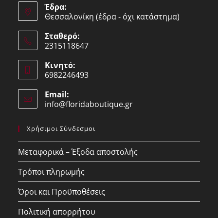
Έδρα:
Θεσσαλονίκη (έδρα - όχι κατάστημα)
Σταθερό:
2315118647
Opens
Κινητό:
in
6982246493
your
Opens
application
Email:
in
info@floridaboutique.gr
Opens
your
in
your
application
Χρήσιμοι Σύνδεσμοι
application
Μεταφορικά – Έξοδα αποστολής
Τρόποι πληρωμής
Όροι και Προϋποθέσεις
Πολιτική απορρήτου